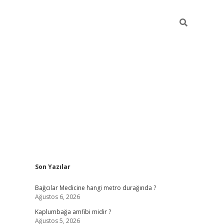
Sidebar
Son Yazılar
vd.casino
Bağcılar Medicine hangi metro durağında ?
Ağustos 6, 2026
Kaplumbağa amfibi midir ?
Ağustos 5, 2026