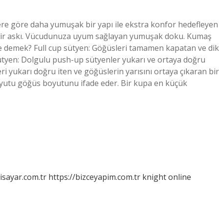
re göre daha yumuşak bir yapı ile ekstra konfor hedefleyen
nabilir askı. Vücudunuza uyum sağlayan yumuşak doku. Kumaş
 ne demek? Full cup sütyen: Göğüsleri tamamen kapatan ve dik
tyen: Dolgulu push-up sütyenler yukarı ve ortaya doğru
ri yukarı doğru iten ve göğüslerin yarısını ortaya çıkaran bir
yutu göğüs boyutunu ifade eder. Bir kupa en küçük
isayar.com.tr
https://bizceyapim.com.tr
knight online