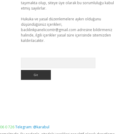
taşımakta olup, siteye üye olarak bu sorumluluğu kabul
etmiş sayılırlar.
Hukuka ve yasal düzenlemelere aykırı olduğunu
düşündüğünüz içerikleri,
backlinkpanelicomtr@gmail.com
adresine bildirmeniz
halinde, ilgili içerikler yasal süre içerisinde sitemizden
kaldırılacaktır.
Arama
06 0 726
Telegram: @karabul