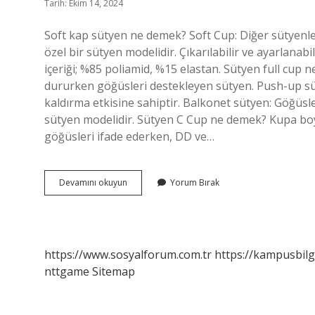
Tarih: Ekim 14, 2024
Soft kap sütyen ne demek? Soft Cup: Diğer sütyenle
özel bir sütyen modelidir. Çıkarılabilir ve ayarla
içeriği; %85 poliamid, %15 elastan. Sütyen full cup
dururken göğüsleri destekleyen sütyen. Push-up sü
kaldırma etkisine sahiptir. Balkonet sütyen: Göğüsle
sütyen modelidir. Sütyen C Cup ne demek? Kupa bo
göğüsleri ifade ederken, DD ve…
Balkonet
Devamını okuyun
Yorum Bırak
Ne
Demek
https://www.sosyalforum.com.tr
https://kampusbilg
nttgame
Sitemap