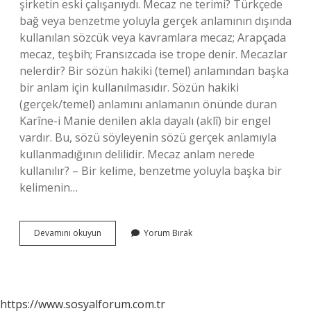
şirketin eski çalışanıydı. Mecaz ne terimi? Türkçede
bağ veya benzetme yoluyla gerçek anlamının dışında
kullanılan sözcük veya kavramlara mecaz; Arapçada
mecaz, teşbih; Fransızcada ise trope denir. Mecazlar
nelerdir? Bir sözün hakiki (temel) anlamından başka
bir anlam için kullanılmasıdır. Sözün hakiki
(gerçek/temel) anlamını anlamanın önünde duran
Karîne-i Manie denilen akla dayalı (aklî) bir engel
vardır. Bu, sözü söyleyenin sözü gerçek anlamıyla
kullanmadığının delilidir. Mecaz anlam nerede
kullanılır? – Bir kelime, benzetme yoluyla başka bir
kelimenin…
Bulmacada
Devamını okuyun
Yorum Bırak
Mecaz
Ne
Demektir
https://www.sosyalforum.com.tr