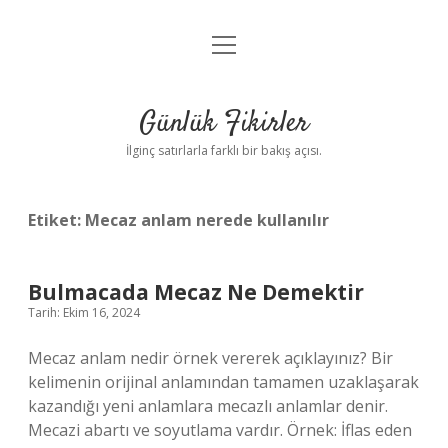
menüyü
Anasayfa
aç
Gizlilik Politikası
Günlük Fikirler
Yasal Uyarı
İlginç satırlarla farklı bir bakış açısı.
Hakkımızda
Etiket:
Mecaz anlam nerede kullanılır
Bulmacada Mecaz Ne Demektir
Tarih: Ekim 16, 2024
Mecaz anlam nedir örnek vererek açıklayınız? Bir
kelimenin orijinal anlamından tamamen uzaklaşarak
kazandığı yeni anlamlara mecazlı anlamlar denir.
Mecazi abartı ve soyutlama vardır. Örnek: İflas eden