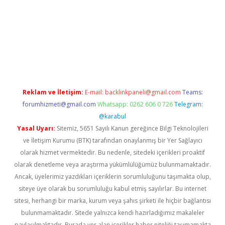
d.casino
Reklam ve İletişim:
E-mail:
backlinkpaneli@gmail.com
Teams:
forumhizmeti@gmail.com
Whatsapp: 0262 606 0 726
Telegram:
@karabul
Yasal Uyarı:
Sitemiz, 5651 Sayılı Kanun gereğince Bilgi Teknolojileri
ve İletişim Kurumu (BTK) tarafından onaylanmış bir Yer Sağlayıcı
olarak hizmet vermektedir. Bu nedenle, sitedeki içerikleri proaktif
olarak denetleme veya araştırma yükümlülüğümüz bulunmamaktadır.
Ancak, üyelerimiz yazdıkları içeriklerin sorumluluğunu taşımakta olup,
siteye üye olarak bu sorumluluğu kabul etmiş sayılırlar. Bu internet
sitesi, herhangi bir marka, kurum veya şahıs şirketi ile hiçbir bağlantısı
bulunmamaktadır. Sitede yalnızca kendi hazırladığımız makaleler
paylaşılmaktadır. Burada yer alan içerikler haber niteliği taşımamakta