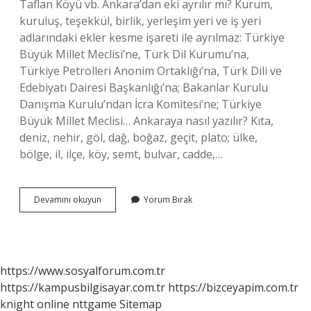
Taflan Köyü vb. Ankara’dan eki ayrılır mı? Kurum,
kuruluş, teşekkül, birlik, yerleşim yeri ve iş yeri
adlarındaki ekler kesme işareti ile ayrılmaz: Türkiye
Büyük Millet Meclisi’ne, Türk Dil Kurumu’na,
Türkiye Petrolleri Anonim Ortaklığı’na, Türk Dili ve
Edebiyatı Dairesi Başkanlığı’na; Bakanlar Kurulu
Danışma Kurulu’ndan İcra Komitesi’ne; Türkiye
Büyük Millet Meclisi… Ankaraya nasıl yazılır? Kıta,
deniz, nehir, göl, dağ, boğaz, geçit, plato; ülke,
bölge, il, ilçe, köy, semt, bulvar, cadde,…
Ankara
Devamını okuyun
Yorum Bırak
Cümle
Içinde
Nasıl
Yazılır
https://www.sosyalforum.com.tr
https://kampusbilgisayar.com.tr
https://bizceyapim.com.tr
knight online
nttgame
Sitemap