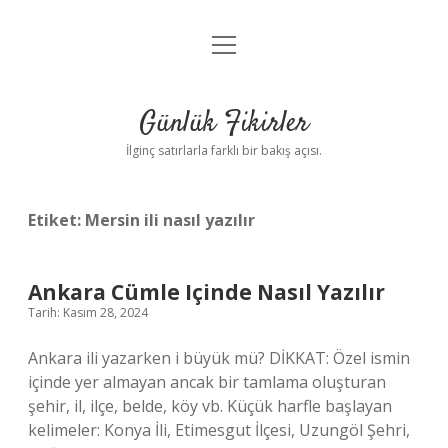
menüyü
Anasayfa
aç
Gizlilik Politikası
Günlük Fikirler
Yasal Uyarı
İlginç satırlarla farklı bir bakış açısı.
Hakkımızda
Etiket:
Mersin ili nasıl yazılır
Ankara Cümle Içinde Nasıl Yazılır
Tarih: Kasım 28, 2024
Ankara ili yazarken i büyük mü? DİKKAT: Özel ismin
içinde yer almayan ancak bir tamlama oluşturan
şehir, il, ilçe, belde, köy vb. Küçük harfle başlayan
kelimeler: Konya İli, Etimesgut İlçesi, Uzungöl Şehri,