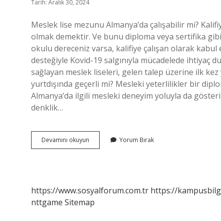
Tarih: Aralık 30, 2024
Meslek lise mezunu Almanya’da çalışabilir mi? Kalifi
olmak demektir. Ve bunu diploma veya sertifika gibi 
okulu dereceniz varsa, kalifiye çalışan olarak kabul ed
desteğiyle Kovid-19 salgınıyla mücadelede ihtiyaç d
sağlayan meslek liseleri, gelen talep üzerine ilk kez
yurtdışında geçerli mi? Mesleki yeterlilikler bir dipl
Almanya’da ilgili mesleki deneyim yoluyla da gösterile
denklik…
Meslek
Devamını okuyun
Yorum Bırak
Liseleri
Almanyaya
Gidebilir
Mi
https://www.sosyalforum.com.tr
https://kampusbilg
nttgame
Sitemap