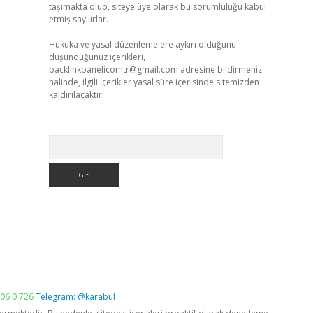
taşımakta olup, siteye üye olarak bu sorumluluğu kabul
etmiş sayılırlar.
Hukuka ve yasal düzenlemelere aykırı olduğunu
düşündüğünüz içerikleri,
backlinkpanelicomtr@gmail.com
adresine bildirmeniz
halinde, ilgili içerikler yasal süre içerisinde sitemizden
kaldırılacaktır.
Arama
06 0 726
Telegram: @karabul