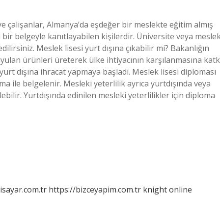
ye çalışanlar, Almanya’da eşdeğer bir meslekte eğitim almış
bir belgeyle kanıtlayabilen kişilerdir. Üniversite veya mesle
ilirsiniz. Meslek lisesi yurt dışına çıkabilir mi? Bakanlığın
uyulan ürünleri üreterek ülke ihtiyacının karşılanmasına katk
 yurt dışına ihracat yapmaya başladı. Meslek lisesi diploması
oma ile belgelenir. Mesleki yeterlilik ayrıca yurtdışında veya
bilir. Yurtdışında edinilen mesleki yeterlilikler için diploma
isayar.com.tr
https://bizceyapim.com.tr
knight online