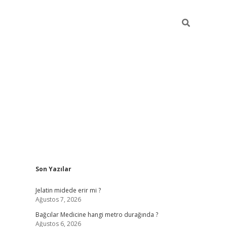
Sidebar
Son Yazılar
vd.casino
Jelatin midede erir mi ?
Ağustos 7, 2026
Bağcılar Medicine hangi metro durağında ?
Ağustos 6, 2026