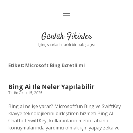
menüyü
Anasayfa
aç
Gizlilik Politikası
Günlük Fikirler
Yasal Uyarı
İlginç satırlarla farklı bir bakış açısı.
Hakkımızda
Etiket:
Microsoft Bing ücretli mi
Bing Ai Ile Neler Yapılabilir
Tarih: Ocak 15, 2025
Bing ai ne işe yarar? Microsoft’un Bing ve SwiftKey
klavye teknolojilerini birleştiren hizmeti Bing AI
Chatbot SwiftKey, kullanıcıların metin tabanlı
konuşmalarında yardımcı olmak için yapay zeka ve