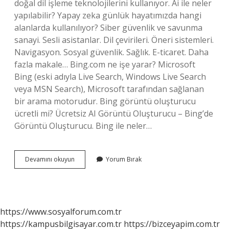
doğal dil işleme teknolojilerini kullanıyor. Ai ile neler
yapılabilir? Yapay zeka günlük hayatımızda hangi
alanlarda kullanılıyor? Siber güvenlik ve savunma
sanayi. Sesli asistanlar. Dil çevirileri. Öneri sistemleri.
Navigasyon. Sosyal güvenlik. Sağlık. E-ticaret. Daha
fazla makale… Bing.com ne işe yarar? Microsoft
Bing (eski adıyla Live Search, Windows Live Search
veya MSN Search), Microsoft tarafından sağlanan
bir arama motorudur. Bing görüntü oluşturucu
ücretli mi? Ücretsiz AI Görüntü Oluşturucu – Bing’de
Görüntü Oluşturucu. Bing ile neler…
Bing
Devamını okuyun
Yorum Bırak
Ai
Ile
Neler
Yapılabilir
https://www.sosyalforum.com.tr
https://kampusbilgisayar.com.tr
https://bizceyapim.com.tr