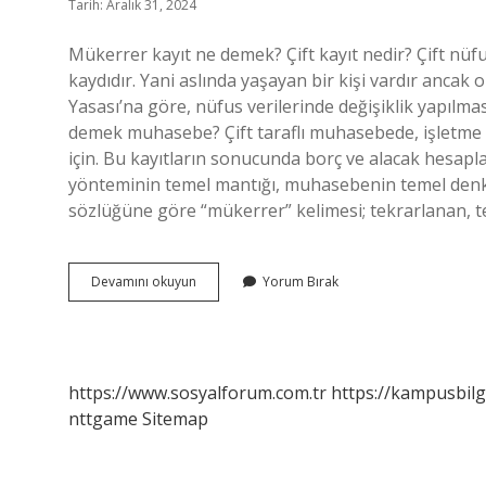
Tarih: Aralık 31, 2024
Mükerrer kayıt ne demek? Çift kayıt nedir? Çift nüfus s
kaydıdır. Yani aslında yaşayan bir kişi vardır ancak o 
Yasası’na göre, nüfus verilerinde değişiklik yapı
demek muhasebe? Çift taraflı muhasebede, işletme işl
için. Bu kayıtların sonucunda borç ve alacak hesaplar
yönteminin temel mantığı, muhasebenin temel denk
sözlüğüne göre “mükerrer” kelimesi; tekrarlanan, 
Mükerrer
Devamını okuyun
Yorum Bırak
Kayıtlar
Ne
Demek
https://www.sosyalforum.com.tr
https://kampusbilg
nttgame
Sitemap