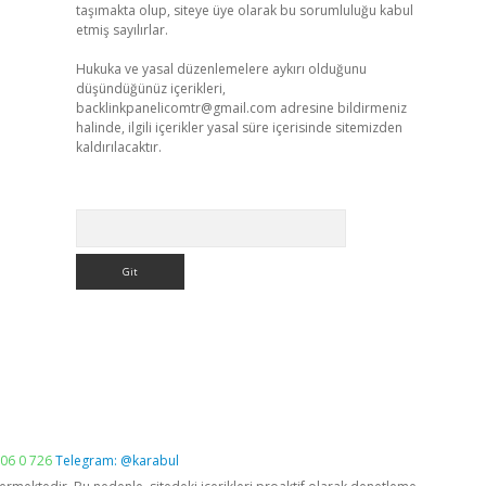
taşımakta olup, siteye üye olarak bu sorumluluğu kabul
etmiş sayılırlar.
Hukuka ve yasal düzenlemelere aykırı olduğunu
düşündüğünüz içerikleri,
backlinkpanelicomtr@gmail.com
adresine bildirmeniz
halinde, ilgili içerikler yasal süre içerisinde sitemizden
kaldırılacaktır.
Arama
06 0 726
Telegram: @karabul