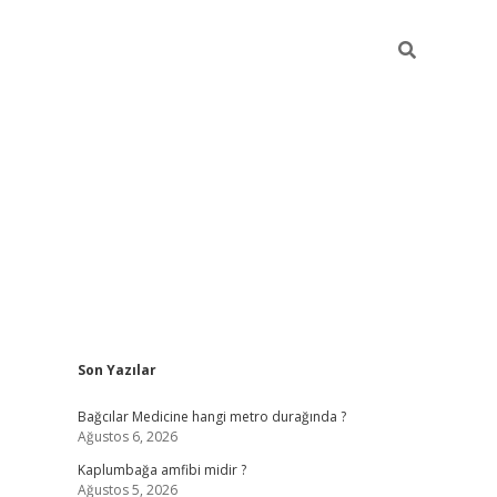
Sidebar
Son Yazılar
vd.casino
Bağcılar Medicine hangi metro durağında ?
Ağustos 6, 2026
Kaplumbağa amfibi midir ?
Ağustos 5, 2026