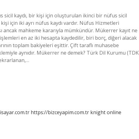
icil kaydı, bir kişi için oluşturulan ikinci bir nüfus sicil
kişi için iki ayrı nüfus kaydı vardır. Nüfus Hizmetleri
lması ancak mahkeme kararıyla mümkündür. Mükerrer kayıt ne
emleri en az iki hesapta kaydedilir, biri borç, diğeri alacak
ının toplam bakiyeleri eşittir. Çift taraflı muhasebe
lemiyle aynıdır. Mükerrer ne demek? Türk Dil Kurumu (TDK
tekrarlanan,…
isayar.com.tr
https://bizceyapim.com.tr
knight online