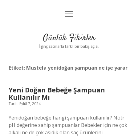
menüyü
Anasayfa
aç
Gizlilik Politikası
Günlük Fikirler
Yasal Uyarı
İlginç satırlarla farklı bir bakış açısı.
Hakkımızda
Etiket:
Mustela yenidoğan şampuan ne işe yarar
Yeni Doğan Bebeğe Şampuan
Kullanılır Mı
Tarih: Eylül 7, 2024
Yenidoğan bebeğe hangi şampuan kullanılır? Nötr
pH değerine sahip şampuanlar Bebekler için ne çok
alkali ne de çok asidik olan saç ürünlerini