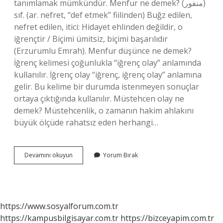
tanımlamak mümkündür. Menfur ne demek? (ﻣﻨﻔﻮﺭ)
sıf. (ar. nefret, “def etmek” fiilinden) Buğz edilen,
nefret edilen, itici: Hidayet ehlinden değildir, o
iğrençtir / Biçimi ümitsiz, biçimi başarılıdır
(Erzurumlu Emrah). Menfur düşünce ne demek?
İğrenç kelimesi çoğunlukla “iğrenç olay” anlamında
kullanılır. İğrenç olay “iğrenç, iğrenç olay” anlamına
gelir. Bu kelime bir durumda istenmeyen sonuçlar
ortaya çıktığında kullanılır. Müstehcen olay ne
demek? Müstehcenlik, o zamanın hakim ahlakını
büyük ölçüde rahatsız eden herhangi…
Menfur
Devamını okuyun
Yorum Bırak
Bir
Olay
Ne
Demek
https://www.sosyalforum.com.tr
https://kampusbilgisayar.com.tr
https://bizceyapim.com.tr