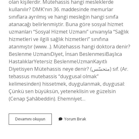
olan kişilerdir. Mütehassis hangi mesleklerde
kullanılır? DMK’nın 36. maddesinde memurlar
sınıflara ayrılmış ve hangi mesleğin hangi sınıfa
atanacağı belirlenmiştir. Buna göre sosyal hizmet
uzmanları “Sosyal Hizmet Uzmanı” unvanıyla “Sağlık
hizmetleri ve ilgili sağlık hizmetleri” sınıfına
atanmıştır (www. .). Mütehassıs hangi doktora denir?
Beslenme UzmanıDiyet, İnsan BeslenmesiBaşlıca
HastalıklarYetersiz BeslenmeUzmanKayıtlı
Diyetisyen Mütehassis neye denir? (ﻣﺘﺤﺴّﺲ) sıf. (Ar.
teḥassus muteḥassis “duygusal olmak”
kelimesinden) hissetmek, duygulanmak, duygusal:
Çünkü sen büyüksün, yeteneklisin ve güzelsin
(Cenap Şahâbeddin). Ehemniyet…
Kendine
Devamını okuyun
Yorum Bırak
Mütehassıs
Ne
Demek