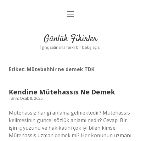
menüyü
Anasayfa
aç
Gizlilik Politikası
Günlük Fikirler
Yasal Uyarı
İlginç satırlarla farklı bir bakış açısı.
Hakkımızda
Etiket:
Mütebahhir ne demek TDK
Kendine Mütehassıs Ne Demek
Tarih: Ocak 8, 2025
Mütehassız hangi anlama gelmektedir? Mütehassis
kelimesinin güncel sözlük anlamı nedir? Cevap: Bir
işin iç yüzünü ve hakikatini çok iyi bilen kimse.
Mütehassis uzman demek mi? Her konunun uzmanı