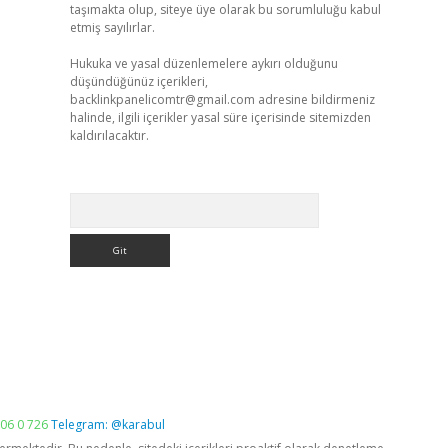
taşımakta olup, siteye üye olarak bu sorumluluğu kabul
etmiş sayılırlar.
Hukuka ve yasal düzenlemelere aykırı olduğunu
düşündüğünüz içerikleri,
backlinkpanelicomtr@gmail.com
adresine bildirmeniz
halinde, ilgili içerikler yasal süre içerisinde sitemizden
kaldırılacaktır.
Arama
06 0 726
Telegram: @karabul