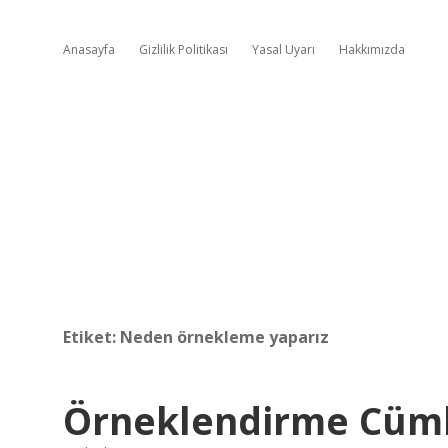
Anasayfa
Gizlilik Politikası
Yasal Uyarı
Hakkımızda
Etiket:
Neden örnekleme yaparız
Örneklendirme Cüml