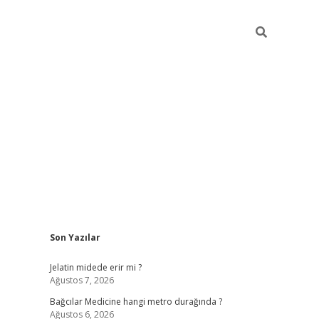
Sidebar
Son Yazılar
vd.casino
Jelatin midede erir mi ?
Ağustos 7, 2026
Bağcılar Medicine hangi metro durağında ?
Ağustos 6, 2026