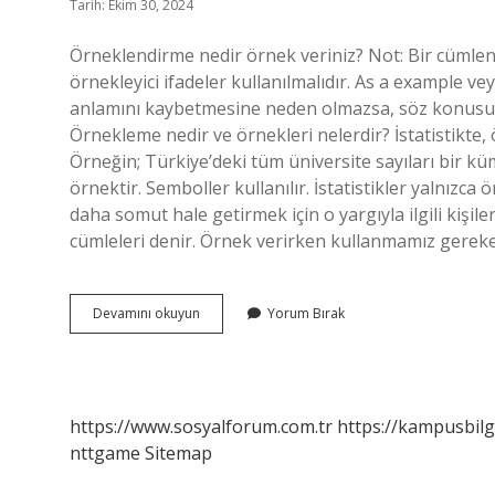
Tarih: Ekim 30, 2024
Örneklendirme nedir örnek veriniz? Not: Bir cümle
örnekleyici ifadeler kullanılmalıdır. As a example vey
anlamını kaybetmesine neden olmazsa, söz konusu c
Örnekleme nedir ve örnekleri nelerdir? İstatistikte,
Örneğin; Türkiye’deki tüm üniversite sayıları bir kü
örnektir. Semboller kullanılır. İstatistikler yalnızca
daha somut hale getirmek için o yargıyla ilgili kişile
cümleleri denir. Örnek verirken kullanmamız gere
Örneklendirme
Devamını okuyun
Yorum Bırak
Cümleleri
Ne
Örnek
https://www.sosyalforum.com.tr
https://kampusbilg
nttgame
Sitemap