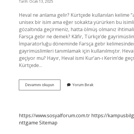
Tarih: Ocak 13, 2025
Heval ne anlama gelir? Kürtçede kullanılan kelime “a
unisex bir isim ama eğer sokakta yürürken bu isiml
gözaltında geçirmeniz, hatta ölmüş olmanız ihtimali 
Farsça gebr ne demek? Kâfir, Türkçe’de gayrimüslimler
İmparatorluğu döneminde Farsça gebr kelimesinden 
gayrimüslimleri tanımlamak için kullanılmıştır. Heva
geçiyor mu? Hayır, Heval ismi Kur’an-ı Kerim’de geçm
Kürtçede…
Heval
Devamını okuyun
Yorum Bırak
Farsca
Ne
Demek
https://www.sosyalforum.com.tr
https://kampusbilg
nttgame
Sitemap