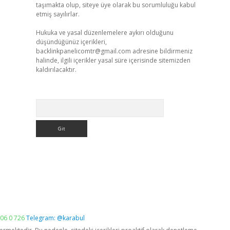
taşımakta olup, siteye üye olarak bu sorumluluğu kabul
etmiş sayılırlar.
Hukuka ve yasal düzenlemelere aykırı olduğunu
düşündüğünüz içerikleri,
backlinkpanelicomtr@gmail.com
adresine bildirmeniz
halinde, ilgili içerikler yasal süre içerisinde sitemizden
kaldırılacaktır.
Arama
06 0 726
Telegram: @karabul