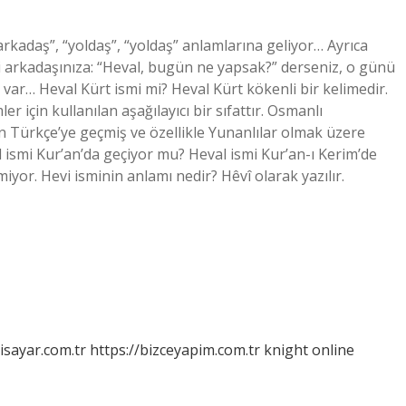
rkadaş”, “yoldaş”, “yoldaş” anlamlarına geliyor… Ayrıca
i arkadaşınıza: “Heval, bugün ne yapsak?” derseniz, o günü
var… Heval Kürt ismi mi? Heval Kürt kökenli bir kelimedir.
 için kullanılan aşağılayıcı bir sıfattır. Osmanlı
Türkçe’ye geçmiş ve özellikle Yunanlılar olmak üzere
l ismi Kur’an’da geçiyor mu? Heval ismi Kur’an-ı Kerim’de
iyor. Hevi isminin anlamı nedir? Hêvî olarak yazılır.
isayar.com.tr
https://bizceyapim.com.tr
knight online