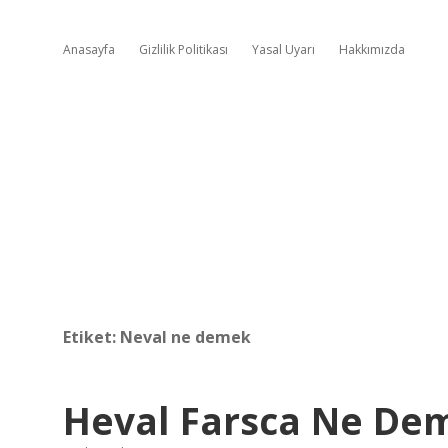
Anasayfa
Gizlilik Politikası
Yasal Uyarı
Hakkımızda
Etiket:
Neval ne demek
Heval Farsca Ne De