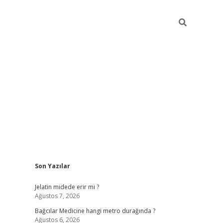
Sidebar
Son Yazılar
vd.casino
Jelatin midede erir mi ?
Ağustos 7, 2026
Bağcılar Medicine hangi metro durağında ?
Ağustos 6, 2026