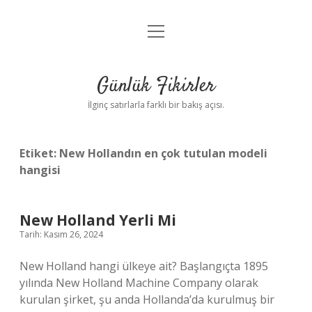
menüyü
Anasayfa
aç
Gizlilik Politikası
Günlük Fikirler
Yasal Uyarı
İlginç satırlarla farklı bir bakış açısı.
Hakkımızda
Etiket:
New Hollandın en çok tutulan modeli
hangisi
New Holland Yerli Mi
Tarih: Kasım 26, 2024
New Holland hangi ülkeye ait? Başlangıçta 1895
yılında New Holland Machine Company olarak
kurulan şirket, şu anda Hollanda’da kurulmuş bir