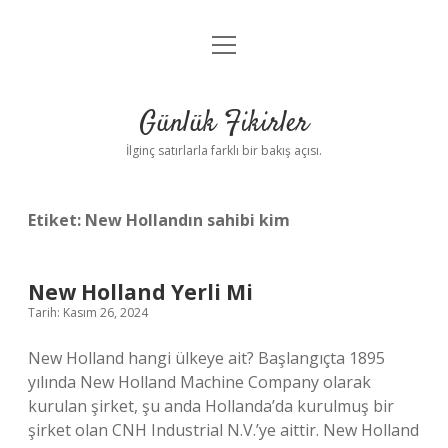
menüyü
Anasayfa
aç
Gizlilik Politikası
Günlük Fikirler
Yasal Uyarı
İlginç satırlarla farklı bir bakış açısı.
Hakkımızda
Etiket:
New Hollandın sahibi kim
New Holland Yerli Mi
Tarih: Kasım 26, 2024
New Holland hangi ülkeye ait? Başlangıçta 1895
yılında New Holland Machine Company olarak
kurulan şirket, şu anda Hollanda’da kurulmuş bir
şirket olan CNH Industrial N.V.’ye aittir. New Holland