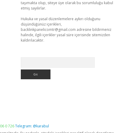
taşımakta olup, siteye üye olarak bu sorumluluğu kabul
etmiş sayılırlar.
Hukuka ve yasal düzenlemelere aykırı olduğunu
düşündüğünüz içerikleri,
backlinkpanelicomtr@gmail.com
adresine bildirmeniz
halinde, ilgili içerikler yasal süre içerisinde sitemizden
kaldırılacaktır.
Arama
06 0 726
Telegram: @karabul