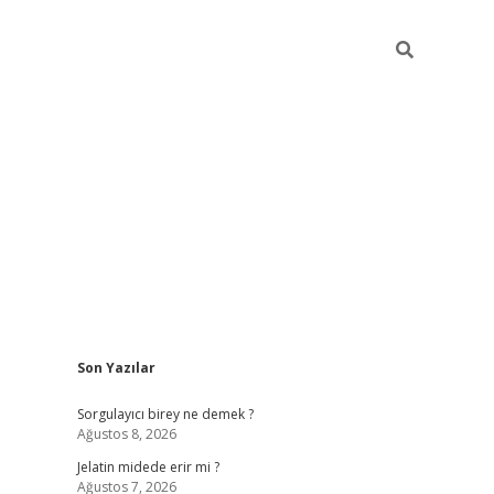
Sidebar
Son Yazılar
vd.casino
Sorgulayıcı birey ne demek ?
Ağustos 8, 2026
Jelatin midede erir mi ?
Ağustos 7, 2026