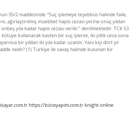
un 35/2 maddesinde: “Suç işlemeye teşebbüs halinde faile,
re, ağırlaştırılmış müebbet hapis cezası yerine onüç yıldan
 onbeş yıla kadar hapis cezası verilir.” denilmektedir. TCK 53
i kötüye kullanarak kasten bir suç işlerse, iki yıllık ceza sona
ınca bir yıldan iki yıla kadar uzatılır. Yani kişi dört yıl
dde nedir? (1) Türkiye ile savaş halinde bulunan bir
isayar.com.tr
https://bizceyapim.com.tr
knight online