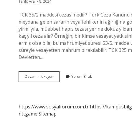
Tarih: Aralık 8, 2024
TCK 35/2 maddesi cezası nedir? Türk Ceza Kanunu’n
meydana gelen zararın veya tehlikenin ağırlığına gö
yirmi yıla, müebbet hapis cezası yerine dokuz yıldan
kaç yıl ceza alır? Örneğin, bir kimse vesayet yetkisin
ermiş olsa bile, bu mahrumiyet süresi 53/5. madde uyar
süreyle vesayetten mahrum bırakılabilir. TCK 325 ma
Devletten…
Tck
Devamını okuyun
Yorum Bırak
Nın
335
Maddesi
Nedir
https://www.sosyalforum.com.tr
https://kampusbilg
nttgame
Sitemap