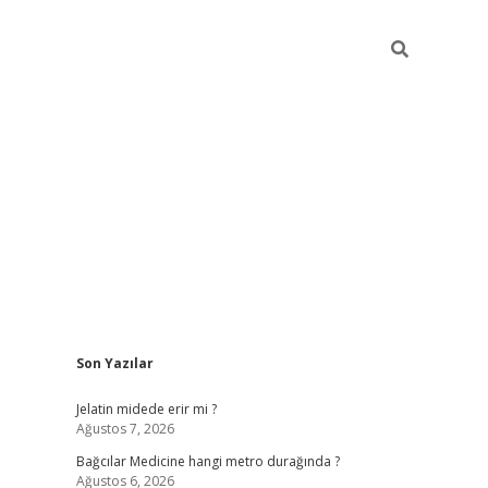
Sidebar
Son Yazılar
vd.casino
Jelatin midede erir mi ?
Ağustos 7, 2026
Bağcılar Medicine hangi metro durağında ?
Ağustos 6, 2026