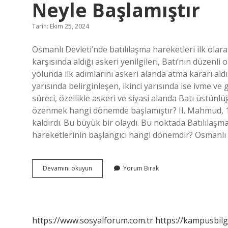
Neyle Başlamıştır
Tarih: Ekim 25, 2024
Osmanlı Devleti’nde batılılaşma hareketleri ilk olar
karşısında aldığı askeri yenilgileri, Batı’nın düzenl
yolunda ilk adımlarını askeri alanda atma kararı aldı
yarısında belirginleşen, ikinci yarısında ise ivme 
süreci, özellikle askeri ve siyasi alanda Batı üstün
özenmek hangi dönemde başlamıştır? II. Mahmud, 182
kaldırdı. Bu büyük bir olaydı. Bu noktada Batılılaşm
hareketlerinin başlangıcı hangi dönemdir? Osmanlı
Osmanlı
Devamını okuyun
Yorum Bırak
Devletinde
Batılılaşma
Hareketleri
Neyle
Başlamıştır
https://www.sosyalforum.com.tr
https://kampusbilg