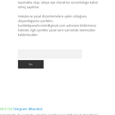
taşımakta olup, siteye üye olarak bu sorumluluğu kabul
etmiş sayılırlar.
Hukuka ve yasal düzenlemelere aykırı olduğunu
düşündüğünüz içerikleri,
backlinkpanelicomtr@gmail.com
adresine bildirmeniz
halinde, ilgili içerikler yasal süre içerisinde sitemizden
kaldırılacaktır.
Arama
06 0 726
Telegram: @karabul