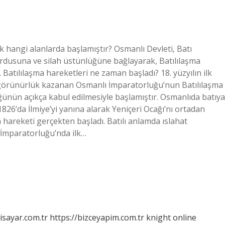
ak hangi alanlarda başlamıştır? Osmanlı Devleti, Batı
i ordusuna ve silah üstünlüğüne bağlayarak, Batılılaşma
. Batılılaşma hareketleri ne zaman başladı? 18. yüzyılın ilk
ve görünürlük kazanan Osmanlı İmparatorluğu’nun Batılılaşma
lüğünün açıkça kabul edilmesiyle başlamıştır. Osmanlıda batıya
6’da İlmiye’yi yanına alarak Yeniçeri Ocağı’nı ortadan
a hareketi gerçekten başladı. Batılı anlamda ıslahat
 İmparatorluğu’nda ilk…
isayar.com.tr
https://bizceyapim.com.tr
knight online