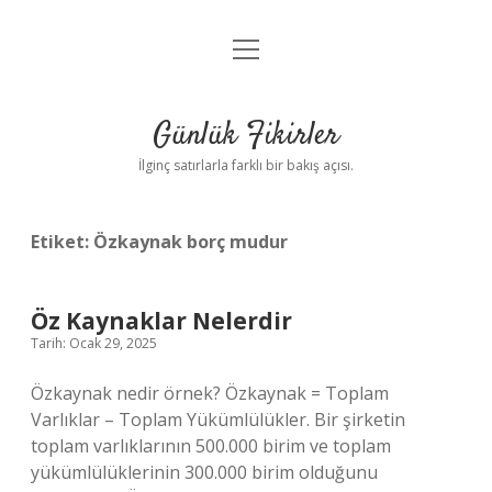
menüyü
Anasayfa
aç
Gizlilik Politikası
Günlük Fikirler
Yasal Uyarı
İlginç satırlarla farklı bir bakış açısı.
Hakkımızda
Etiket:
Özkaynak borç mudur
Öz Kaynaklar Nelerdir
Tarih: Ocak 29, 2025
Özkaynak nedir örnek? Özkaynak = Toplam
Varlıklar – Toplam Yükümlülükler. Bir şirketin
toplam varlıklarının 500.000 birim ve toplam
yükümlülüklerinin 300.000 birim olduğunu