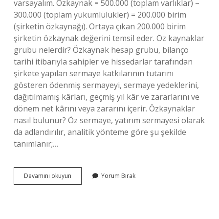
varsayalım. Özkaynak = 500.000 (toplam varlıklar) –
300.000 (toplam yükümlülükler) = 200.000 birim
(şirketin özkaynağı). Ortaya çıkan 200.000 birim
şirketin özkaynak değerini temsil eder. Öz kaynaklar
grubu nelerdir? Özkaynak hesap grubu, bilanço
tarihi itibarıyla sahipler ve hissedarlar tarafından
şirkete yapılan sermaye katkılarının tutarını
gösteren ödenmiş sermayeyi, sermaye yedeklerini,
dağıtılmamış kârları, geçmiş yıl kâr ve zararlarını ve
dönem net kârını veya zararını içerir. Özkaynaklar
nasıl bulunur? Öz sermaye, yatırım sermayesi olarak
da adlandırılır, analitik yönteme göre şu şekilde
tanımlanır;…
Öz
Devamını okuyun
Yorum Bırak
Kaynaklar
Nelerdir