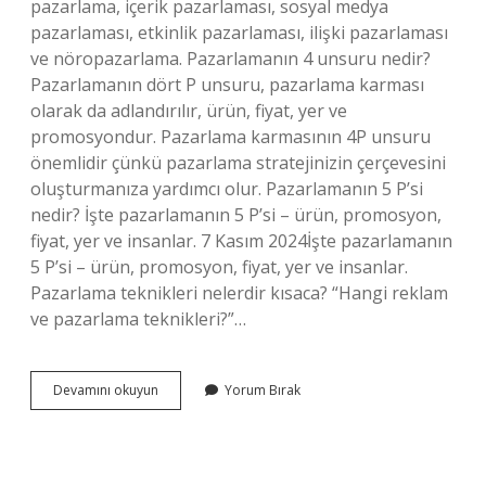
pazarlama, içerik pazarlaması, sosyal medya
pazarlaması, etkinlik pazarlaması, ilişki pazarlaması
ve nöropazarlama. Pazarlamanın 4 unsuru nedir?
Pazarlamanın dört P unsuru, pazarlama karması
olarak da adlandırılır, ürün, fiyat, yer ve
promosyondur. Pazarlama karmasının 4P unsuru
önemlidir çünkü pazarlama stratejinizin çerçevesini
oluşturmanıza yardımcı olur. Pazarlamanın 5 P’si
nedir? İşte pazarlamanın 5 P’si – ürün, promosyon,
fiyat, yer ve insanlar. 7 Kasım 2024İşte pazarlamanın
5 P’si – ürün, promosyon, fiyat, yer ve insanlar.
Pazarlama teknikleri nelerdir kısaca? “Hangi reklam
ve pazarlama teknikleri?”…
Pazarlama
Devamını okuyun
Yorum Bırak
Örnekleri
Nelerdir