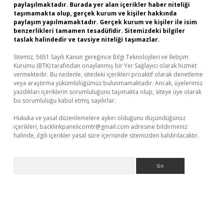
paylaşılmaktadır. Burada yer alan içerikler haber niteliği
taşımamakta olup, gerçek kurum ve kişiler hakkında
paylaşım yapılmamaktadır. Gerçek kurum ve kişiler ile isim
benzerlikleri tamamen tesadüfidir. Sitemizdeki bilgiler
taslak halindedir ve tavsiye niteliği taşımazlar.
Sitemiz, 5651 Sayılı Kanun gereğince Bilgi Teknolojileri ve İletişim
Kurumu (BTK) tarafından onaylanmış bir Yer Sağlayıcı olarak hizmet
vermektedir. Bu nedenle, sitedeki içerikleri proaktif olarak denetleme
veya araştırma yükümlülüğümüz bulunmamaktadır. Ancak, üyelerimiz
yazdıkları içeriklerin sorumluluğunu taşımakta olup, siteye üye olarak
bu sorumluluğu kabul etmiş sayılırlar.
Hukuka ve yasal düzenlemelere aykırı olduğunu düşündüğünüz
içerikleri,
backlinkpanelicomtr@gmail.com
adresine bildirmeniz
halinde, ilgili içerikler yasal süre içerisinde sitemizden kaldırılacaktır.
Arama