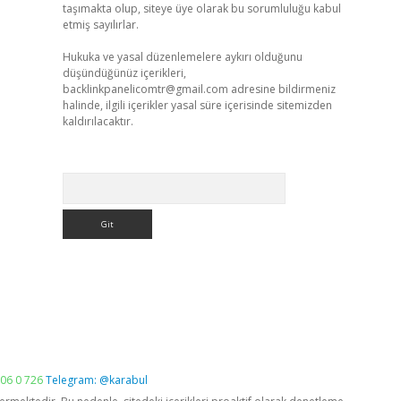
taşımakta olup, siteye üye olarak bu sorumluluğu kabul
etmiş sayılırlar.
Hukuka ve yasal düzenlemelere aykırı olduğunu
düşündüğünüz içerikleri,
backlinkpanelicomtr@gmail.com
adresine bildirmeniz
halinde, ilgili içerikler yasal süre içerisinde sitemizden
kaldırılacaktır.
Arama
06 0 726
Telegram: @karabul