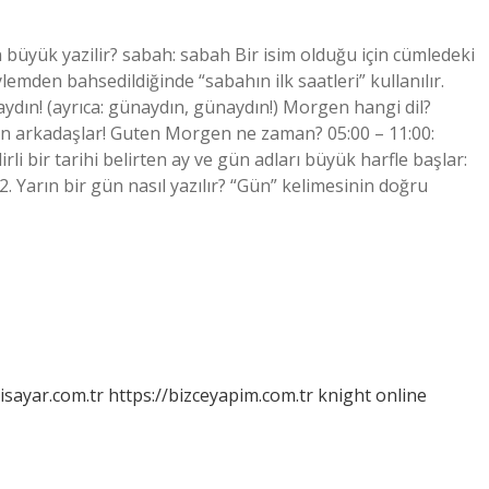
üyük yazilir? sabah: sabah Bir isim olduğu için cümledeki
lemden bahsedildiğinde “sabahın ilk saatleri” kullanılır.
dın! (ayrıca: günaydın, günaydın!) Morgen hangi dil?
n arkadaşlar! Guten Morgen ne zaman? 05:00 – 11:00:
i bir tarihi belirten ay ve gün adları büyük harfle başlar:
2. Yarın bir gün nasıl yazılır? “Gün” kelimesinin doğru
isayar.com.tr
https://bizceyapim.com.tr
knight online