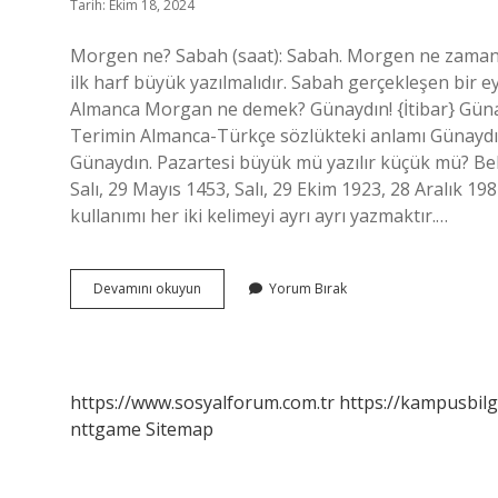
Tarih: Ekim 18, 2024
Morgen ne? Sabah (saat): Sabah. Morgen ne zaman b
ilk harf büyük yazılmalıdır. Sabah gerçekleşen bir ey
Almanca Morgan ne demek? Günaydın! {İtibar} Günay
Terimin Almanca-Türkçe sözlükteki anlamı Günaydı
Günaydın. Pazartesi büyük mü yazılır küçük mü? Belirl
Salı, 29 Mayıs 1453, Salı, 29 Ekim 1923, 28 Aralık 198
kullanımı her iki kelimeyi ayrı ayrı yazmaktır.…
Morgen
Devamını okuyun
Yorum Bırak
Sabah
Mı
Yarın
Mı
https://www.sosyalforum.com.tr
https://kampusbilg
nttgame
Sitemap