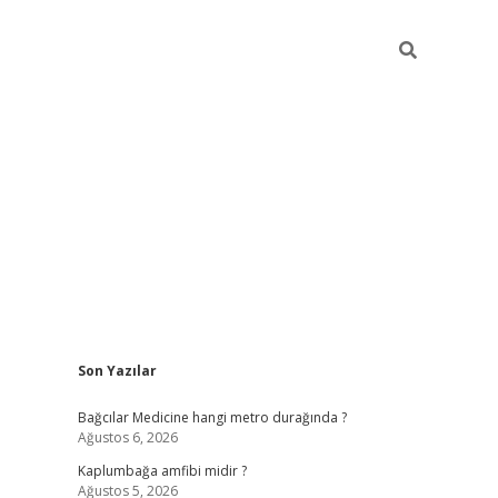
Sidebar
Son Yazılar
vd.casino
Bağcılar Medicine hangi metro durağında ?
Ağustos 6, 2026
Kaplumbağa amfibi midir ?
Ağustos 5, 2026