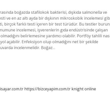
arasında boğazda stafilokok bakterisi, dışkıda salmonella ve
esti ve en az altı ayda bir dışkının mikroskobik incelemesi gib
sti, birçok farklı testi içeren bir test türüdür. Bu testler burun
ir numune incelemesi, işverenlerin gıda endüstrisinde çalışan
lmadığını belirlemesine yardımcı olabilir. Portföy tahlili nası
 yol açabilir. Enfeksiyon olup olmadığını net bir şekilde
tuvarda incelenmelidir. Boğaz…
isayar.com.tr
https://bizceyapim.com.tr
knight online