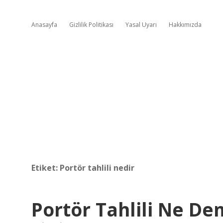
Anasayfa
Gizlilik Politikası
Yasal Uyarı
Hakkımızda
Etiket:
Portör tahlili nedir
Portör Tahlili Ne D