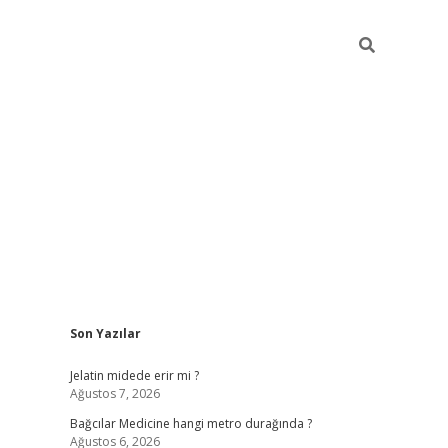
Sidebar
Son Yazılar
vd.casino
Jelatin midede erir mi ?
Ağustos 7, 2026
Bağcılar Medicine hangi metro durağında ?
Ağustos 6, 2026