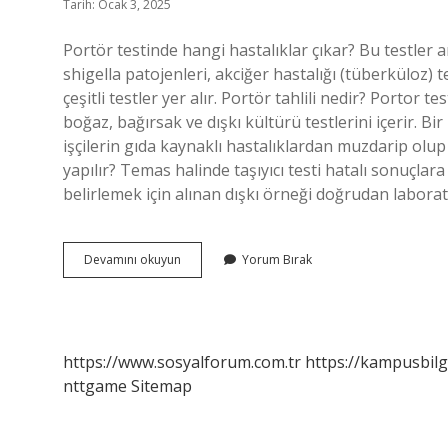
Tarih: Ocak 3, 2025
Portör testinde hangi hastalıklar çıkar? Bu testler 
shigella patojenleri, akciğer hastalığı (tüberküloz) t
çeşitli testler yer alır. Portör tahlili nedir? Portor te
boğaz, bağırsak ve dışkı kültürü testlerini içerir. B
işçilerin gıda kaynaklı hastalıklardan muzdarip olup o
yapılır? Temas halinde taşıyıcı testi hatalı sonuçlara
belirlemek için alınan dışkı örneği doğrudan labora
Portör
Devamını okuyun
Yorum Bırak
Tahlili
Ne
Demek
https://www.sosyalforum.com.tr
https://kampusbilg
nttgame
Sitemap