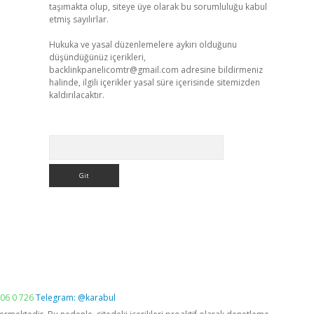
taşımakta olup, siteye üye olarak bu sorumluluğu kabul
etmiş sayılırlar.
Hukuka ve yasal düzenlemelere aykırı olduğunu
düşündüğünüz içerikleri,
backlinkpanelicomtr@gmail.com
adresine bildirmeniz
halinde, ilgili içerikler yasal süre içerisinde sitemizden
kaldırılacaktır.
Arama
06 0 726
Telegram: @karabul