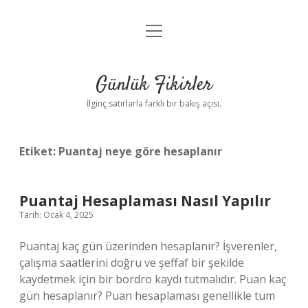
menüyü
Anasayfa
aç
Gizlilik Politikası
Günlük Fikirler
Yasal Uyarı
İlginç satırlarla farklı bir bakış açısı.
Hakkımızda
Etiket:
Puantaj neye göre hesaplanır
Puantaj Hesaplaması Nasıl Yapılır
Tarih: Ocak 4, 2025
Puantaj kaç gün üzerinden hesaplanır? İşverenler,
çalışma saatlerini doğru ve şeffaf bir şekilde
kaydetmek için bir bordro kaydı tutmalıdır. Puan kaç
gün hesaplanır? Puan hesaplaması genellikle tüm