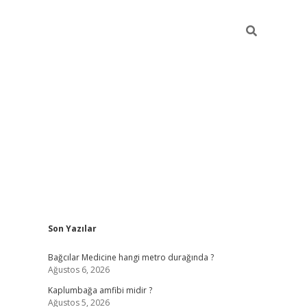
Sidebar
Son Yazılar
vd.casino
Bağcılar Medicine hangi metro durağında ?
Ağustos 6, 2026
Kaplumbağa amfibi midir ?
Ağustos 5, 2026