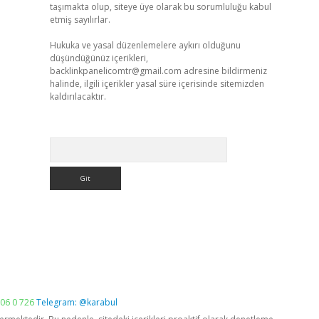
taşımakta olup, siteye üye olarak bu sorumluluğu kabul
etmiş sayılırlar.
Hukuka ve yasal düzenlemelere aykırı olduğunu
düşündüğünüz içerikleri,
backlinkpanelicomtr@gmail.com
adresine bildirmeniz
halinde, ilgili içerikler yasal süre içerisinde sitemizden
kaldırılacaktır.
Arama
06 0 726
Telegram: @karabul