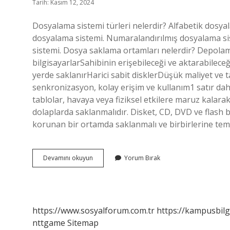
Tarih: Kasım 12, 2024
Dosyalama sistemi türleri nelerdir? Alfabetik dosya
dosyalama sistemi. Numaralandırılmış dosyalama si
sistemi. Dosya saklama ortamları nelerdir? Depolam
bilgisayarlarSahibinin erişebileceği ve aktarabileceğ
yerde saklanırHarici sabit disklerDüşük maliyet ve 
senkronizasyon, kolay erişim ve kullanım1 satır da
tablolar, havaya veya fiziksel etkilere maruz kalar
dolaplarda saklanmalıdır. Disket, CD, DVD ve flash 
korunan bir ortamda saklanmalı ve birbirlerine te
Dosya
Devamını okuyun
Yorum Bırak
Saklama
Yöntemleri
Nelerdir
https://www.sosyalforum.com.tr
https://kampusbilg
nttgame
Sitemap