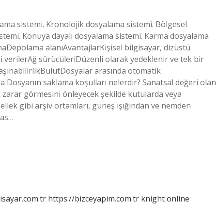
lama sistemi. Kronolojik dosyalama sistemi. Bölgesel
stemi. Konuya dayalı dosyalama sistemi. Karma dosyalama
aDepolama alanıAvantajlarKişisel bilgisayar, dizüstü
i verilerAğ sürücüleriDüzenli olarak yedeklenir ve tek bir
taşınabilirlikBulutDosyalar arasında otomatik
ha Dosyanın saklama koşulları nelerdir? Sanatsal değeri olan
ak zarar görmesini önleyecek şekilde kutularda veya
bellek gibi arşiv ortamları, güneş ışığından ve nemden
mas…
isayar.com.tr
https://bizceyapim.com.tr
knight online