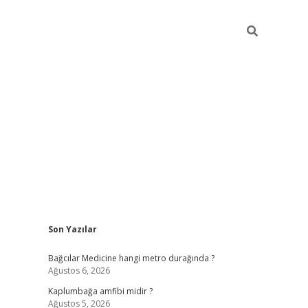
Sidebar
Son Yazılar
vd.casino
Bağcılar Medicine hangi metro durağında ?
Ağustos 6, 2026
Kaplumbağa amfibi midir ?
Ağustos 5, 2026