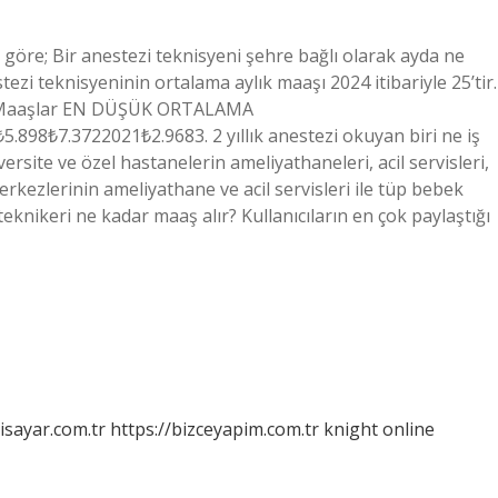
e göre; Bir anestezi teknisyeni şehre bağlı olarak ayda ne
ezi teknisyeninin ortalama aylık maaşı 2024 itibariyle 25’tir.
re Maaşlar EN DÜŞÜK ORTALAMA
8₺7.3722021₺2.9683. 2 yıllık anestezi okuyan biri ne iş
site ve özel hastanelerin ameliyathaneleri, acil servisleri,
erkezlerinin ameliyathane ve acil servisleri ile tüp bebek
teknikeri ne kadar maaş alır? Kullanıcıların en çok paylaştığı
isayar.com.tr
https://bizceyapim.com.tr
knight online