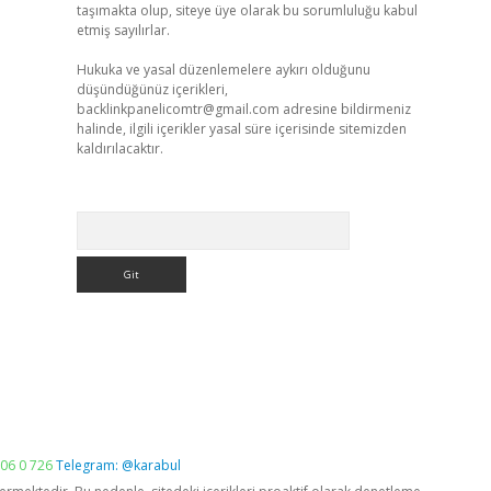
taşımakta olup, siteye üye olarak bu sorumluluğu kabul
etmiş sayılırlar.
Hukuka ve yasal düzenlemelere aykırı olduğunu
düşündüğünüz içerikleri,
backlinkpanelicomtr@gmail.com
adresine bildirmeniz
halinde, ilgili içerikler yasal süre içerisinde sitemizden
kaldırılacaktır.
Arama
06 0 726
Telegram: @karabul