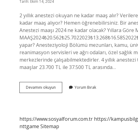
Tarih: Ekim 14, 2024
2 yıllık anestezi okuyan ne kadar maaş alır? Veriler
kadar maaş alıyor? Hemen öğrenebilirsiniz. Bir anest
Anestezi maaşı 2024 ne kadar olacak? Yıllara Gö
MAAŞ2024₺20.562₺25.7022023₺13.268₺16.5852022₺5.89
yapar? Anesteziyoloji Bölümü mezunları, kamu, üniver
reanimasyon servisleri ve ağrı odaları, özel sağlık m
merkezlerinde çalışabilmektedirler. 4 yıllık anestezi 
maaşlar 23.700 TL ile 37.500 TL arasında…
2
Devamını okuyun
Yorum Bırak
Yıllık
Anestezi
Ne
Kadar
Maaş
https://www.sosyalforum.com.tr
https://kampusbilg
Alır
nttgame
Sitemap