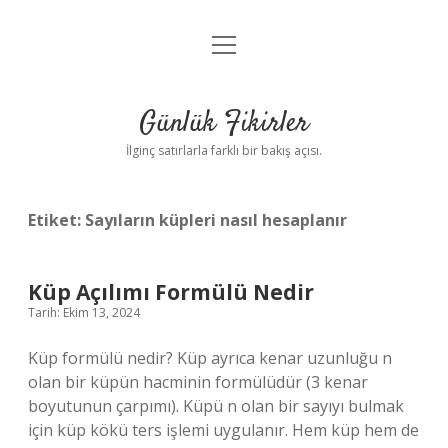
menüyü
Anasayfa
aç
Gizlilik Politikası
Günlük Fikirler
Yasal Uyarı
İlginç satırlarla farklı bir bakış açısı.
Hakkımızda
Etiket:
Sayıların küpleri nasıl hesaplanır
Küp Açılımı Formülü Nedir
Tarih: Ekim 13, 2024
Küp formülü nedir? Küp ayrıca kenar uzunluğu n
olan bir küpün hacminin formülüdür (3 kenar
boyutunun çarpımı). Küpü n olan bir sayıyı bulmak
için küp kökü ters işlemi uygulanır. Hem küp hem de