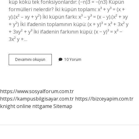
küp kökü tek fonksiyonlardır: (−n)3 = −(n3) Küpün
formülleri nelerdir? İki küpün toplamı: x³ + y³ = (x +
y).(x² – xy + y²) İki küpün farkı: x³ – y³ = (x – y).(x² + xy
+ y²) İki ifadenin toplamının küpü: (x + y)³ = x³ + 3x² y
+ 3xy² + y³ İki ifadenin farkının küpü: (x − y)³ = x³ −
3x² y +…
Küp
Devamını okuyun
10 Yorum
Açılımı
Formülü
Nedir
https://www.sosyalforum.com.tr
https://kampusbilgisayar.com.tr
https://bizceyapim.com.tr
knight online
nttgame
Sitemap