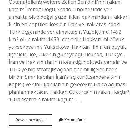
Ostanatolien9 weitere Zeilen Şemdinli’nin rakımı
kaçtır? İlçemiz Doğu Anadolu bölgesinde yer
almakta olup doğal güzellikleri bakımından Hakkari
ilinin en popüler ilçesidir. İran ve Irak arasındaki
Türk üçgeninde yer almaktadır. Yüzölçümü 1452
km2 olup rakımı 1450 metredir. Hakkari mi büyük
yüksekova mı? Yüksekova, Hakkari ilinin en büyük
ilçesidir. İlçe, ülkenin güneydoğu ucunda, Türkiye,
İran ve Irak sınırlarının kesiştiği noktada yer alır ve
Türkiye’nin stratejik açıdan önemli ilçelerinden
biridir. Sınır kapıları İran’a açıktır (Esendere Sınır
Kapısı) ve sınır kapılarının gelecekte Irak’a açılması
planlanmaktadır. Hakkari Çukurca’nın rakımı kaçtır?
1. Hakkari’nin rakımı kaçtır? 1.…
Esendere
Devamını okuyun
Yorum Bırak
Rakım
Kaç