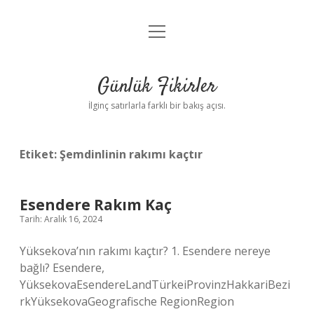
menüyü
Anasayfa
aç
Gizlilik Politikası
Günlük Fikirler
Yasal Uyarı
İlginç satırlarla farklı bir bakış açısı.
Hakkımızda
Etiket:
Şemdinlinin rakımı kaçtır
Esendere Rakım Kaç
Tarih: Aralık 16, 2024
Yüksekova’nın rakımı kaçtır? 1. Esendere nereye
bağlı? Esendere,
YüksekovaEsendereLandTürkeiProvinzHakkariBezi
rkYüksekovaGeografische RegionRegion