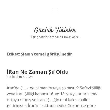
menüyü
Anasayfa
aç
Gizlilik Politikası
Günlük Fikirler
Yasal Uyarı
İlginç satırlarla farklı bir bakış açısı.
Hakkımızda
Etiket:
Şianın temel görüşü nedir
İRan Ne Zaman Şiî Oldu
Tarih: Ekim 4, 2024
İran’da Şiilik ne zaman ortaya çıkmıştır? Safevi Şiiliği
veya İran Şiiliği kabaca 16. ve 18. yüzyıllar arasında
ortaya çıkmış ve İran’ı Şiiliğin dini kalesi haline
getirmiştir. İran’ın eski adı nedir? Görünüşe göre