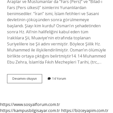
Araplar ve Müslümanlar da “Fars (Pers)” ve “Bilad-ı
Fars (Pers ülkesi)” isimlerini Yunanlılardan
benimsediler. “İran” ismi, İslam fetihleri ​​ve Sasani
devletinin çöküşünden sonra görülmemeye
başlandı. Şiayı kim kurdu? Osman’ın şehadetinden
sonra Hz. Ali’nin halifeliğini kabul eden tüm
Iraklılara Şii, Muaviye’nin etrafında toplanan
Suriyelilere ise Şii adını vermiştir. Böylece Şiilik Hz.
Muhammed ile ilişkilendirilmiştir. Osman’ın ölümüyle
birlikte ortaya çıktığını belirtmiştir14. 14 Muhammed
Ebu Zehra, İslam’da Fıkıh Mezhepleri Tarihi, (trc.,…
İRan
Devamını okuyun
14 Yorum
Ne
Zaman
Şiî
Oldu
https://www.sosyalforum.com.tr
https://kampusbilgisayar.com.tr
https://bizceyapim.com.tr