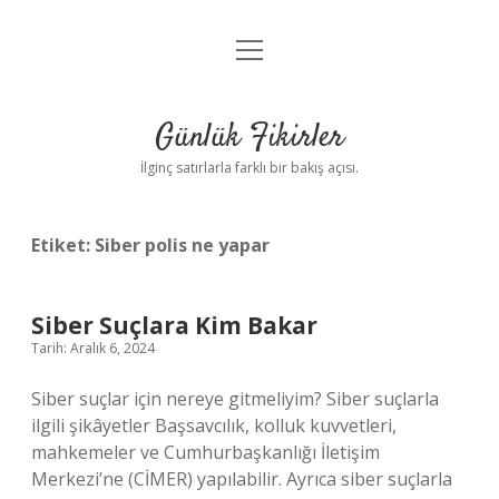
menüyü
Anasayfa
aç
Gizlilik Politikası
Günlük Fikirler
Yasal Uyarı
İlginç satırlarla farklı bir bakış açısı.
Hakkımızda
Etiket:
Siber polis ne yapar
Siber Suçlara Kim Bakar
Tarih: Aralık 6, 2024
Siber suçlar için nereye gitmeliyim? Siber suçlarla
ilgili şikâyetler Başsavcılık, kolluk kuvvetleri,
mahkemeler ve Cumhurbaşkanlığı İletişim
Merkezi’ne (CİMER) yapılabilir. Ayrıca siber suçlarla