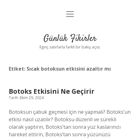
menüyü
Anasayfa
aç
Gizlilik Politikası
Günlük Fikirler
Yasal Uyarı
İlginç satırlarla farklı bir bakış açısı.
Hakkımızda
Etiket:
Sıcak botoksun etkisini azaltır mı
Botoks Etkisini Ne Geçirir
Tarih: Ekim 29, 2024
Botoksun çabuk geçmesi için ne yapmalı? Botoks’un
etkisi nasıl uzatılır? Botoksu düzenli ve sürekli
olarak yaptırın, Botoks’tan sonra yüz kaslarınızı
hareket ettirin, Botoks’tan sonra yüzünüzü