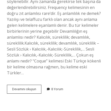
söylenebilir. Aynı zamanda gerekirse tek başına da
değerlendirebilirsiniz. Frequency kelimesinin en
doğru zıt anlamlısı rare’dir. Eş anlamlılık ne demek?
Yazılışı ve telaffuzu farklı olan ancak aynı anlama
gelen kelimelere eşanlamlı denir. Bu tür kelimeler
birbirlerinin yerine geçebilir Devamlılığın eş
anlamlısı nedir? Kalıcılık, süreklilik; devamlılık,
süreklilik.Kalıcılık, süreklilik; devamlılık, süreklilik –
Sesli Sözlük › Kalıcılık,-Kalıcılık;-Süreklilik,… Sesli
Sözlük › Kalıcılık,-Kalıcılık;-Süreklilik,… Çokun eş
anlamı nedir? “Coque” kelimesi Eski Türkçe kökenli
bir kelime olmasına rağmen, bu kelime eski
Türkler…
Sık
Devamını okuyun
8 Yorum
Sık
Eş
Anlamlısı
Nedir