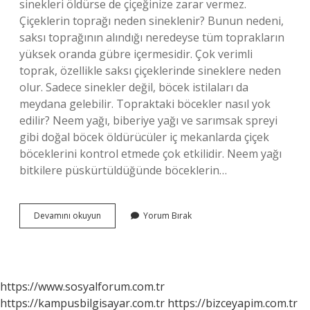
sinekleri öldürse de çiçeğinize zarar vermez.
Çiçeklerin toprağı neden sineklenir? Bunun nedeni,
saksı toprağının alındığı neredeyse tüm toprakların
yüksek oranda gübre içermesidir. Çok verimli
toprak, özellikle saksı çiçeklerinde sineklere neden
olur. Sadece sinekler değil, böcek istilaları da
meydana gelebilir. Topraktaki böcekler nasıl yok
edilir? Neem yağı, biberiye yağı ve sarımsak spreyi
gibi doğal böcek öldürücüler iç mekanlarda çiçek
böceklerini kontrol etmede çok etkilidir. Neem yağı
bitkilere püskürtüldüğünde böceklerin…
Hangi
Devamını okuyun
Yorum Bırak
Toprak
Sinek
Yapmaz
https://www.sosyalforum.com.tr
https://kampusbilgisayar.com.tr
https://bizceyapim.com.tr