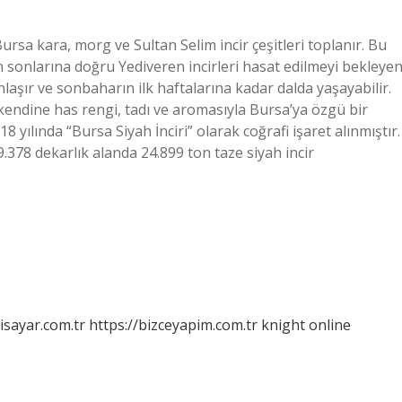
ursa kara, morg ve Sultan Selim incir çeşitleri toplanır. Bu
 sonlarına doğru Yediveren incirleri hasat edilmeyi bekleye
nlaşır ve sonbaharın ilk haftalarına kadar dalda yaşayabilir.
, kendine has rengi, tadı ve aromasıyla Bursa’ya özgü bir
yılında “Bursa Siyah İnciri” olarak coğrafi işaret alınmıştır.
9.378 dekarlık alanda 24.899 ton taze siyah incir
isayar.com.tr
https://bizceyapim.com.tr
knight online