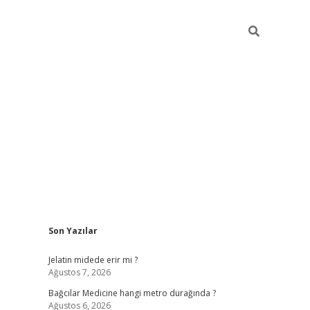
Sidebar
Son Yazılar
vd.casino
Jelatin midede erir mi ?
Ağustos 7, 2026
Bağcılar Medicine hangi metro durağında ?
Ağustos 6, 2026