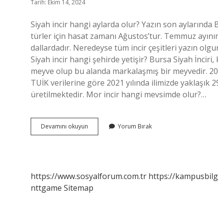
Tarih: Ekim 14, 2024
Siyah incir hangi aylarda olur? Yazın son aylarında B
türler için hasat zamanı Ağustos’tur. Temmuz ayının
dallardadır. Neredeyse tüm incir çeşitleri yazın olgu
Siyah incir hangi şehirde yetişir? Bursa Siyah İnciri
meyve olup bu alanda markalaşmış bir meyvedir. 2018 
TUİK verilerine göre 2021 yılında ilimizde yaklaşık 2
üretilmektedir. Mor incir hangi mevsimde olur?…
Siyah
Devamını okuyun
Yorum Bırak
Incir
Hangi
Mevsimde
Olur
https://www.sosyalforum.com.tr
https://kampusbilg
nttgame
Sitemap