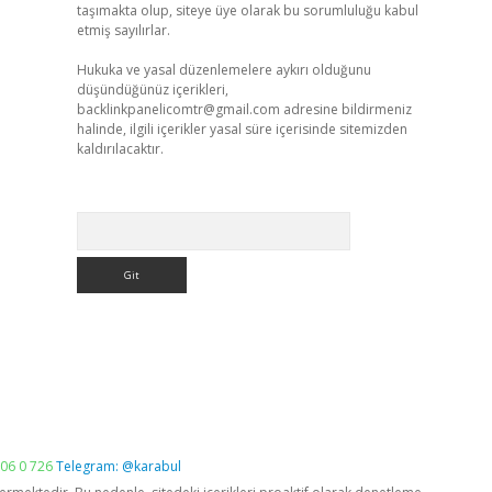
taşımakta olup, siteye üye olarak bu sorumluluğu kabul
etmiş sayılırlar.
Hukuka ve yasal düzenlemelere aykırı olduğunu
düşündüğünüz içerikleri,
backlinkpanelicomtr@gmail.com
adresine bildirmeniz
halinde, ilgili içerikler yasal süre içerisinde sitemizden
kaldırılacaktır.
Arama
06 0 726
Telegram: @karabul