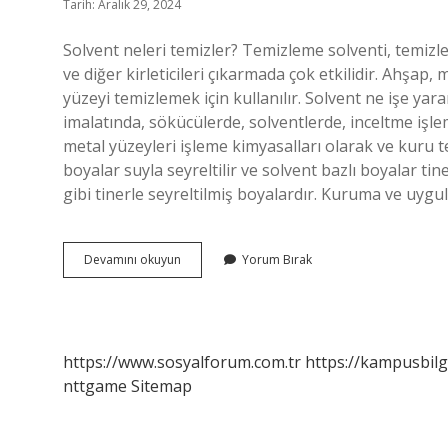
Tarih: Aralık 29, 2024
Solvent neleri temizler? Temizleme solventi, temizle
ve diğer kirleticileri çıkarmada çok etkilidir. Ahşa
yüzeyi temizlemek için kullanılır. Solvent ne işe yar
imalatında, sökücülerde, solventlerde, inceltme işle
metal yüzeyleri işleme kimyasalları olarak ve kuru te
boyalar suyla seyreltilir ve solvent bazlı boyalar tine
gibi tinerle seyreltilmiş boyalardır. Kuruma ve uygu
Solvent
Devamını okuyun
Yorum Bırak
Neyi
Çözer
https://www.sosyalforum.com.tr
https://kampusbilg
nttgame
Sitemap