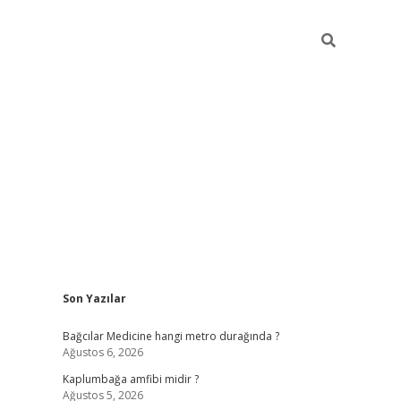
Sidebar
Son Yazılar
vd.casino
Bağcılar Medicine hangi metro durağında ?
Ağustos 6, 2026
Kaplumbağa amfibi midir ?
Ağustos 5, 2026