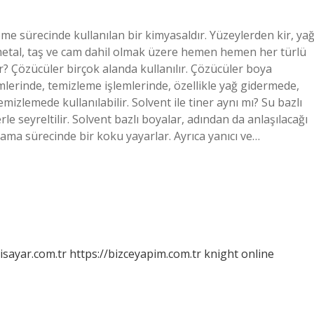
me sürecinde kullanılan bir kimyasaldır. Yüzeylerden kir, ya
p, metal, taş ve cam dahil olmak üzere hemen hemen her türlü
ar? Çözücüler birçok alanda kullanılır. Çözücüler boya
mlerinde, temizleme işlemlerinde, özellikle yağ gidermede,
mizlemede kullanılabilir. Solvent ile tiner aynı mı? Su bazlı
rle seyreltilir. Solvent bazlı boyalar, adından da anlaşılacağı
lama sürecinde bir koku yayarlar. Ayrıca yanıcı ve…
isayar.com.tr
https://bizceyapim.com.tr
knight online