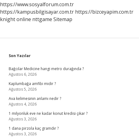
Dikkat
https://www.sosyalforum.com.tr
Edilmelidir
https://kampusbilgisayar.com.tr
https://bizceyapim.com.tr
knight online
nttgame
Sitemap
Sidebar
Son Yazılar
Bağcılar Medicine hangi metro durağında ?
Ağustos 6, 2026
Kaplumbağa amfibi midir ?
Ağustos 5, 2026
Ava kelimesinin anlamı nedir ?
Ağustos 4, 2026
1 milyonluk eve ne kadar konut kredisi çıkar ?
Ağustos 3, 2026
1 dana pirzola kaç gramdır ?
Ağustos 3, 2026