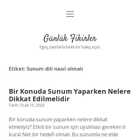
menüyü
Anasayfa
aç
Gizlilik Politikası
Günlük Fikirler
Yasal Uyarı
İlginç satırlarla farklı bir bakış açısı.
Hakkımızda
Etiket:
Sunum dili nasıl olmalı
Bir Konuda Sunum Yaparken Nelere
Dikkat Edilmelidir
Tarih: Ocak 15, 2025
Bir konuda sunum yaparken nelere dikkat
etmeliyiz? Etkili bir sunum için uyulması gereken 6
kural Net bir hedefi olmalı. Bu sunumla ne elde