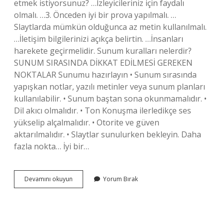
etmek istiyorsunuz? …İzleyicileriniz için faydalı
olmalı. …3. Önceden iyi bir prova yapılmalı. …
Slaytlarda mümkün olduğunca az metin kullanılmalı.
…İletişim bilgilerinizi açıkça belirtin. …İnsanları
harekete geçirmelidir. Sunum kuralları nelerdir?
SUNUM SIRASINDA DİKKAT EDİLMESİ GEREKEN
NOKTALAR Sunumu hazırlayın • Sunum sırasında
yapışkan notlar, yazılı metinler veya sunum planları
kullanılabilir. • Sunum baştan sona okunmamalıdır. •
Dil akıcı olmalıdır. • Ton Konuşma ilerledikçe ses
yükselip alçalmalıdır. • Otorite ve güven
aktarılmalıdır. • Slaytlar sunulurken bekleyin. Daha
fazla nokta… İyi bir…
Bir
Devamını okuyun
Yorum Bırak
Konuda
Sunum
Yaparken
Nelere