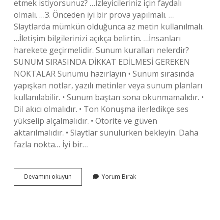
etmek istiyorsunuz? …İzleyicileriniz için faydalı
olmalı. …3. Önceden iyi bir prova yapılmalı. …
Slaytlarda mümkün olduğunca az metin kullanılmalı.
…İletişim bilgilerinizi açıkça belirtin. …İnsanları
harekete geçirmelidir. Sunum kuralları nelerdir?
SUNUM SIRASINDA DİKKAT EDİLMESİ GEREKEN
NOKTALAR Sunumu hazırlayın • Sunum sırasında
yapışkan notlar, yazılı metinler veya sunum planları
kullanılabilir. • Sunum baştan sona okunmamalıdır. •
Dil akıcı olmalıdır. • Ton Konuşma ilerledikçe ses
yükselip alçalmalıdır. • Otorite ve güven
aktarılmalıdır. • Slaytlar sunulurken bekleyin. Daha
fazla nokta… İyi bir…
Bir
Devamını okuyun
Yorum Bırak
Konuda
Sunum
Yaparken
Nelere