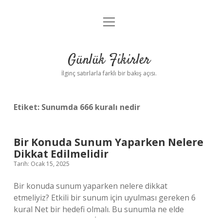
menüyü
Anasayfa
aç
Gizlilik Politikası
Günlük Fikirler
Yasal Uyarı
İlginç satırlarla farklı bir bakış açısı.
Hakkımızda
Etiket:
Sunumda 666 kuralı nedir
Bir Konuda Sunum Yaparken Nelere
Dikkat Edilmelidir
Tarih: Ocak 15, 2025
Bir konuda sunum yaparken nelere dikkat
etmeliyiz? Etkili bir sunum için uyulması gereken 6
kural Net bir hedefi olmalı. Bu sunumla ne elde