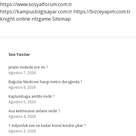
Dikkat
https://www.sosyalforum.com.tr
Edilmelidir
https://kampusbilgisayar.com.tr
https://bizceyapim.com.tr
knight online
nttgame
Sitemap
Sidebar
Son Yazılar
Jelatin midede erir mi ?
Ağustos 7, 2026
Bağcılar Medicine hangi metro durağında ?
Ağustos 6, 2026
Kaplumbağa amfibi midir ?
Ağustos 5, 2026
Ava kelimesinin anlamı nedir ?
Ağustos 4, 2026
1 milyonluk eve ne kadar konut kredisi çıkar ?
Ağustos 3, 2026