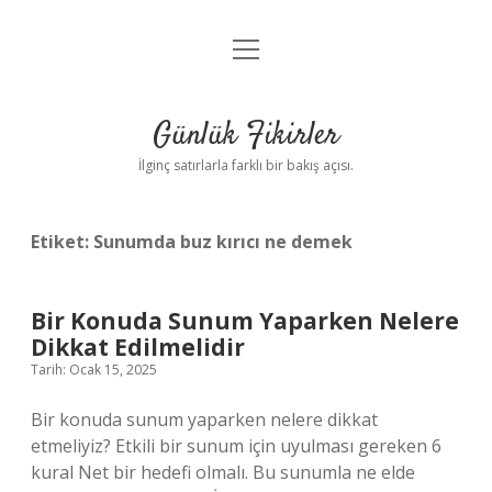
menüyü
Anasayfa
aç
Gizlilik Politikası
Günlük Fikirler
Yasal Uyarı
İlginç satırlarla farklı bir bakış açısı.
Hakkımızda
Etiket:
Sunumda buz kırıcı ne demek
Bir Konuda Sunum Yaparken Nelere
Dikkat Edilmelidir
Tarih: Ocak 15, 2025
Bir konuda sunum yaparken nelere dikkat
etmeliyiz? Etkili bir sunum için uyulması gereken 6
kural Net bir hedefi olmalı. Bu sunumla ne elde