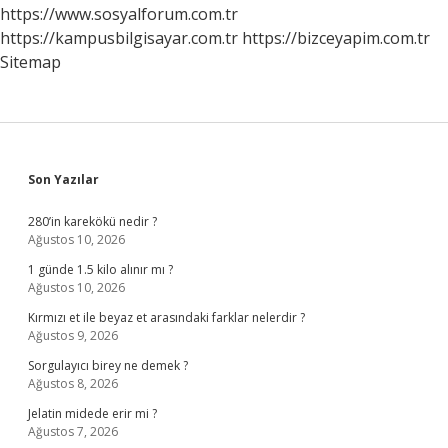
Dikkat
https://www.sosyalforum.com.tr
Edilmelidir
https://kampusbilgisayar.com.tr
https://bizceyapim.com.tr
Sitemap
Sidebar
Son Yazılar
280’in karekökü nedir ?
Ağustos 10, 2026
1 günde 1.5 kilo alınır mı ?
Ağustos 10, 2026
Kırmızı et ile beyaz et arasındaki farklar nelerdir ?
Ağustos 9, 2026
Sorgulayıcı birey ne demek ?
Ağustos 8, 2026
Jelatin midede erir mi ?
Ağustos 7, 2026