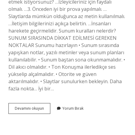
etmek istiyorsunuz? …İzleyicileriniz için faydalı
olmalı. …3. Önceden iyi bir prova yapılmalı. …
Slaytlarda mümkün olduğunca az metin kullanılmalı.
…İletişim bilgilerinizi açıkça belirtin. …İnsanları
harekete geçirmelidir. Sunum kuralları nelerdir?
SUNUM SIRASINDA DİKKAT EDİLMESİ GEREKEN
NOKTALAR Sunumu hazırlayın • Sunum sırasında
yapışkan notlar, yazılı metinler veya sunum planları
kullanılabilir. • Sunum baştan sona okunmamalıdır. •
Dil akıcı olmalıdır. • Ton Konuşma ilerledikçe ses
yükselip alçalmalıdır. • Otorite ve güven
aktarılmalıdır. • Slaytlar sunulurken bekleyin. Daha
fazla nokta… İyi bir…
Bir
Devamını okuyun
Yorum Bırak
Konuda
Sunum
Yaparken
Nelere