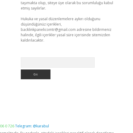
taşımakta olup, siteye üye olarak bu sorumluluğu kabul
etmiş sayılırlar.
Hukuka ve yasal düzenlemelere aykırı olduğunu
düşündüğünüz içerikleri,
backlinkpanelicomtr@gmail.com
adresine bildirmeniz
halinde, ilgili içerikler yasal süre içerisinde sitemizden
kaldırılacaktır.
Arama
06 0 726
Telegram: @karabul