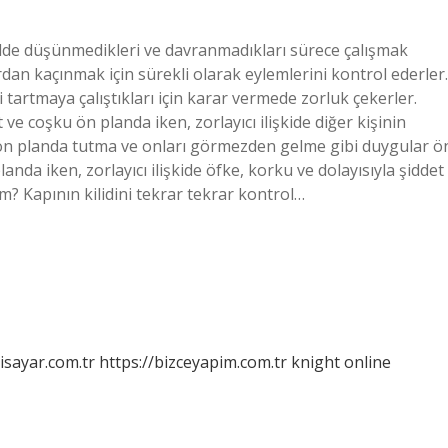
ekilde düşünmedikleri ve davranmadıkları sürece çalışmak
rdan kaçınmak için sürekli olarak eylemlerini kontrol ederler.
 tartmaya çalıştıkları için karar vermede zorluk çekerler.
ve coşku ön planda iken, zorlayıcı ilişkide diğer kişinin
ı ön planda tutma ve onları görmezden gelme gibi duygular ö
nda iken, zorlayıcı ilişkide öfke, korku ve dolayısıyla şiddet
m? Kapının kilidini tekrar tekrar kontrol…
isayar.com.tr
https://bizceyapim.com.tr
knight online