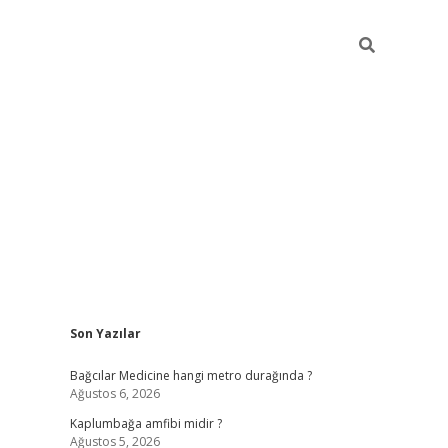
Sidebar
Son Yazılar
vd.casino
Bağcılar Medicine hangi metro durağında ?
Ağustos 6, 2026
Kaplumbağa amfibi midir ?
Ağustos 5, 2026