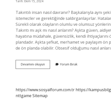
Tarih: Ekim 15, 2024
Takıntılı insan nasıl davranır? Başkalarıyla aynı ş
istemezler ve gerektiğinde saldırganlaşırlar. Hatala
Sürekli olarak olayların olumlu ve olumsuz yönlerini
Takıntı mı aşk mı nasıl anlarım? Aşkta güven, aidiyet 
hayatına müdahale, güvensizlik, kendi ihtiyaçların
plandadır. Aşkta şefkat, merhamet ve paylaşım ön pla
de ön planda olabilir. Obsesif olduğumu nasıl anları
Takıntılı
Devamını okuyun
Yorum Bırak
Olup
Olmadığını
Nasıl
Anlarız
https://www.sosyalforum.com.tr
https://kampusbilg
nttgame
Sitemap