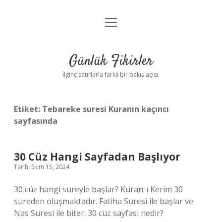
menüyü
Anasayfa
aç
Gizlilik Politikası
Günlük Fikirler
Yasal Uyarı
İlginç satırlarla farklı bir bakış açısı.
Hakkımızda
Etiket:
Tebareke suresi Kuranın kaçıncı
sayfasında
30 Cüz Hangi Sayfadan Başlıyor
Tarih: Ekim 15, 2024
30 cüz hangi sureyle başlar? Kuran-ı Kerim 30
sureden oluşmaktadır. Fatiha Suresi ile başlar ve
Nas Suresi ile biter. 30 cüz sayfası nedir?