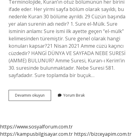
Terminolojide, Kuran’ın otuz bölümünün her birini
ifade eder. Her yirmi sayfa bölüm olarak sayıldı, bu
nedenle Kuran 30 bölüme ayrıldı. 29 Cüzün başında
yer alan surenin adı nedir? 1. Sure el-Mülk. Sure
isminin anlamı: Sure ismi ilk ayette geçen “el-mülk”
kelimesinden türemiştir. Sure genel olarak hangi
konuları kapsar?21 Nisan 2021 Amme cüzü kaçıncı
cüzdedir? HANGİ DÜNYA VE SAYFADA NEBE SURESİ
(AMME) BULUNUR? Amme Suresi, Kuran-ı Kerim’in
30. suresinde bulunmaktadır. Nebe Suresi 581.
sayfadadır. Sure toplamda bir buçuk…
30
Devamını okuyun
Yorum Bırak
Cüz
Hangi
Sayfadan
Başlıyor
https://www.sosyalforum.com.tr
https://kampusbilgisayar.com.tr
https://bizceyapim.com.tr