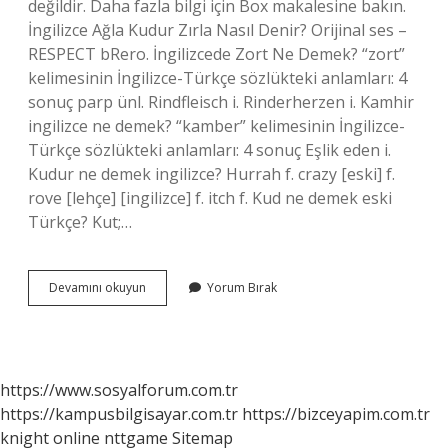
değildir. Daha fazla bilgi için Box makalesine bakın.
İngilizce Ağla Kudur Zırla Nasıl Denir? Orijinal ses –
RESPECT bRero. İngilizcede Zort Ne Demek? “zort”
kelimesinin İngilizce-Türkçe sözlükteki anlamları: 4
sonuç parp ünl. Rindfleisch i. Rinderherzen i. Kamhir
ingilizce ne demek? “kamber” kelimesinin İngilizce-
Türkçe sözlükteki anlamları: 4 sonuç Eşlik eden i.
Kudur ne demek ingilizce? Hurrah f. crazy [eski] f.
rove [lehçe] [ingilizce] f. itch f. Kud ne demek eski
Türkçe? Kut;…
Kudur
Devamını okuyun
Yorum Bırak
Ne
Demek
Ingilizcede
https://www.sosyalforum.com.tr
https://kampusbilgisayar.com.tr
https://bizceyapim.com.tr
knight online
nttgame
Sitemap