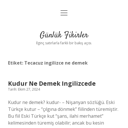
menüyü
Anasayfa
aç
Gizlilik Politikası
Günlük Fikirler
Yasal Uyarı
İlginç satırlarla farklı bir bakış açısı.
Hakkımızda
Etiket:
Tecacuz ingilizce ne demek
Kudur Ne Demek Ingilizcede
Tarih: Ekim 27, 2024
Kudur ne demek? kudur- – Nişanyan sözlüğü. Eski
Türkçe kutur – “çılgına dönmek” fiilinden türemiştir.
Bu fiil Eski Türkçe kut “şans, ilahi merhamet”
kelimesinden türemiş olabilir; ancak bu kesin