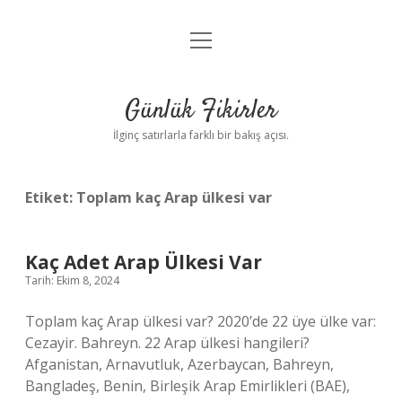
menüyü
Anasayfa
aç
Gizlilik Politikası
Günlük Fikirler
Yasal Uyarı
İlginç satırlarla farklı bir bakış açısı.
Hakkımızda
Etiket:
Toplam kaç Arap ülkesi var
Kaç Adet Arap Ülkesi Var
Tarih: Ekim 8, 2024
Toplam kaç Arap ülkesi var? 2020’de 22 üye ülke var:
Cezayir. Bahreyn. 22 Arap ülkesi hangileri?
Afganistan, Arnavutluk, Azerbaycan, Bahreyn,
Bangladeş, Benin, Birleşik Arap Emirlikleri (BAE),