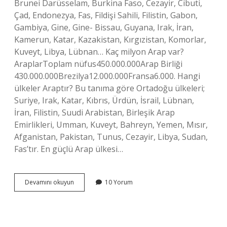
Brunei Darüsselam, Burkina Faso, Cezayir, Cibuti,
Çad, Endonezya, Fas, Fildişi Sahili, Filistin, Gabon,
Gambiya, Gine, Gine- Bissau, Guyana, Irak, İran,
Kamerun, Katar, Kazakistan, Kırgızistan, Komorlar,
Kuveyt, Libya, Lübnan… Kaç milyon Arap var?
AraplarToplam nüfus450.000.000Arap Birliği
430.000.000Brezilya12.000.000Fransa6.000. Hangi
ülkeler Araptır? Bu tanıma göre Ortadoğu ülkeleri;
Suriye, Irak, Katar, Kıbrıs, Ürdün, İsrail, Lübnan,
İran, Filistin, Suudi Arabistan, Birleşik Arap
Emirlikleri, Umman, Kuveyt, Bahreyn, Yemen, Mısır,
Afganistan, Pakistan, Tunus, Cezayir, Libya, Sudan,
Fas’tır. En güçlü Arap ülkesi…
Kaç
Devamını okuyun
10 Yorum
Adet
Arap
Ülkesi
Var