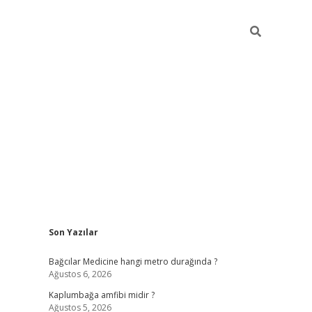
Sidebar
Son Yazılar
vd.casino
Bağcılar Medicine hangi metro durağında ?
Ağustos 6, 2026
Kaplumbağa amfibi midir ?
Ağustos 5, 2026