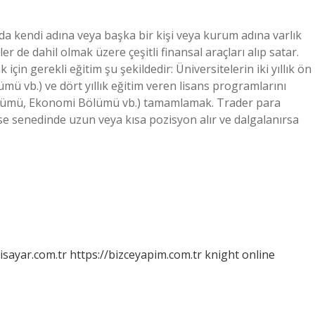
da kendi adına veya başka bir kişi veya kurum adına varlık
ller de dahil olmak üzere çeşitli finansal araçları alıp satar.
n gerekli eğitim şu şekildedir: Üniversitelerin iki yıllık ön
ü vb.) ve dört yıllık eğitim veren lisans programlarını
lümü, Ekonomi Bölümü vb.) tamamlamak. Trader para
isse senedinde uzun veya kısa pozisyon alır ve dalgalanırsa
isayar.com.tr
https://bizceyapim.com.tr
knight online