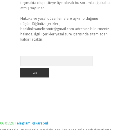
taşımakta olup, siteye üye olarak bu sorumluluğu kabul
etmiş sayılırlar.
Hukuka ve yasal düzenlemelere aykırı olduğunu
düşündüğünüz içerikleri,
backlinkpanelicomtr@gmail.com
adresine bildirmeniz
halinde, ilgili içerikler yasal süre içerisinde sitemizden
kaldırılacaktır.
Arama
06 0 726
Telegram: @karabul