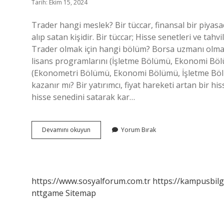
Tarih: Ekim 15, 2024
Trader hangi meslek? Bir tüccar, finansal bir piyasa
alıp satan kişidir. Bir tüccar; Hisse senetleri ve tahvi
Trader olmak için hangi bölüm? Borsa uzmanı olmak içi
lisans programlarını (İşletme Bölümü, Ekonomi Bölüm
(Ekonometri Bölümü, Ekonomi Bölümü, İşletme Bö
kazanır mı? Bir yatırımcı, fiyat hareketi artan bir h
hisse senedini satarak kar…
Traderlik
Devamını okuyun
Yorum Bırak
Bir
Meslek
Mi
https://www.sosyalforum.com.tr
https://kampusbilg
nttgame
Sitemap