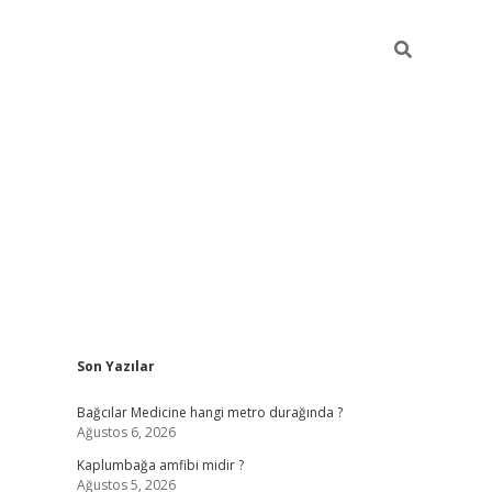
Sidebar
Son Yazılar
vd.casino
Bağcılar Medicine hangi metro durağında ?
Ağustos 6, 2026
Kaplumbağa amfibi midir ?
Ağustos 5, 2026