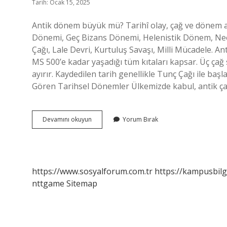
Tarih: Ocak 15, 2025
Antik dönem büyük mü? Tarihî olay, çağ ve dönem a
Dönemi, Geç Bizans Dönemi, Helenistik Dönem, Neoli
Çağı, Lale Devri, Kurtuluş Savaşı, Milli Mücadele. 
MS 500’e kadar yaşadığı tüm kıtaları kapsar. Üç çağ 
ayırır. Kaydedilen tarih genellikle Tunç Çağı ile baş
Gören Tarihsel Dönemler Ülkemizde kabul, antik ça
Antik
Devamını okuyun
Yorum Bırak
Zaman
Ne
Demek
https://www.sosyalforum.com.tr
https://kampusbilg
nttgame
Sitemap