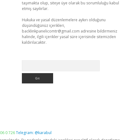
taşımakta olup, siteye üye olarak bu sorumluluğu kabul
etmiş sayılırlar.
Hukuka ve yasal düzenlemelere aykırı olduğunu
düşündüğünüz içerikleri,
backlinkpanelicomtr@gmail.com
adresine bildirmeniz
halinde, ilgili içerikler yasal süre içerisinde sitemizden
kaldırılacaktır.
Arama
06 0 726
Telegram: @karabul