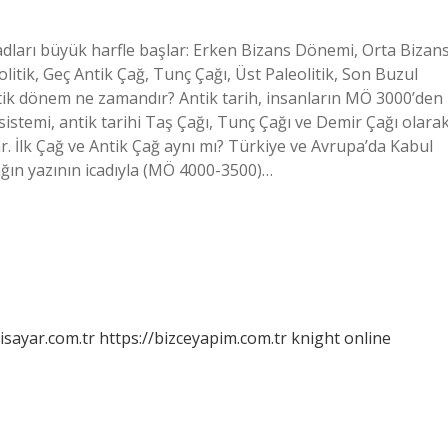
dları büyük harfle başlar: Erken Bizans Dönemi, Orta Bizan
tik, Geç Antik Çağ, Tunç Çağı, Üst Paleolitik, Son Buzul
Antik dönem ne zamandır? Antik tarih, insanların MÖ 3000’den
sistemi, antik tarihi Taş Çağı, Tunç Çağı ve Demir Çağı olara
lar. İlk Çağ ve Antik Çağ aynı mı? Türkiye ve Avrupa’da Kabul
ğın yazının icadıyla (MÖ 4000-3500)…
isayar.com.tr
https://bizceyapim.com.tr
knight online