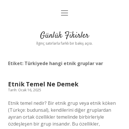
menüyü
Anasayfa
aç
Gizlilik Politikası
Günlük Fikirler
Yasal Uyarı
İlginç satırlarla farklı bir bakış açısı.
Hakkımızda
Etiket:
Türkiyede hangi etnik gruplar var
Etnik Temel Ne Demek
Tarih: Ocak 16, 2025
Etnik temel nedir? Bir etnik grup veya etnik köken
(Türkçe: budunsal), kendilerini diğer gruplardan
ayıran ortak özellikler temelinde birbirleriyle
özdeşleşen bir grup insandır. Bu özellikler,