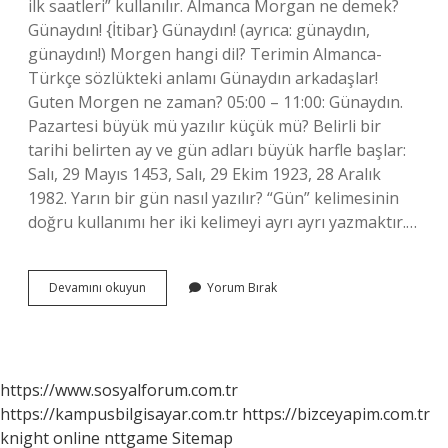
ilk saatleri” kullanılır. Almanca Morgan ne demek?
Günaydın! {İtibar} Günaydın! (ayrıca: günaydın,
günaydın!) Morgen hangi dil? Terimin Almanca-
Türkçe sözlükteki anlamı Günaydın arkadaşlar!
Guten Morgen ne zaman? 05:00 – 11:00: Günaydın.
Pazartesi büyük mü yazılır küçük mü? Belirli bir
tarihi belirten ay ve gün adları büyük harfle başlar:
Salı, 29 Mayıs 1453, Salı, 29 Ekim 1923, 28 Aralık
1982. Yarın bir gün nasıl yazılır? “Gün” kelimesinin
doğru kullanımı her iki kelimeyi ayrı ayrı yazmaktır.…
Morgen
Devamını okuyun
Yorum Bırak
Sabah
Mı
Yarın
Mı
https://www.sosyalforum.com.tr
https://kampusbilgisayar.com.tr
https://bizceyapim.com.tr
knight online
nttgame
Sitemap