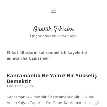
menüyü
Anasayfa
aç
Gizlilik Politikası
Günlük Fikirler
Yasal Uyarı
İlginç satırlarla farklı bir bakış açısı.
Hakkımızda
Etiket:
Ulusların kahramanlık hikayelerini
anlatan halk şiiri nedir
Kahramanlık Ne Yalnız Bir Yükseliş
Demektir
Tarih: Ekim 15, 2024
Kahramanlık kimin şiiri? Kahramanlık Şiiri – Nihal
Atsız (Kağan Çapar) – YouTube. Kahramanlık ile ilgili