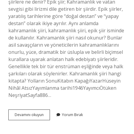
şiirlere ne denir? Epik şiir; Kahramanlık ve vatan
sevgisi gibi lirizmi dile getiren bir şiirdir. Epik şiirler,
yaratılış tarihlerine göre “doğal destan” ve “yapay
destan” olarak ikiye ayrılır. Aynı anlamda
kahramanlık şiiri, kahramanlık şiiri, epik şiir isminde
de kullanılır. Kahramanlık şiiri nasıl okunur? Bunlar
asil savaşçıların ve yöneticilerin kahramanlıklarını
onurlu, yüce, dramatik bir üslupla ve belirli biçimsel
kurallara uyarak anlatan halk edebiyatı şiirleridir.
Genellikle tek bir tür enstrüman eşliğinde veya halk
şarkıları olarak söylenirler. Kahramanlık şiiri hangi
kitapta? Yolların SonuKitabın KapağıYazarHüseyin
Nihâl AtsızYayımlanma tarihi1946YayımcıÖtüken
NeşriyatSayfa886…
Kahramanlık
Devamını okuyun
Yorum Bırak
Ne
Yalnız
Bir