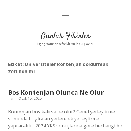
menüyü
Anasayfa
aç
Gizlilik Politikası
Günlük Fikirler
Yasal Uyarı
İlginç satırlarla farklı bir bakış açısı.
Hakkımızda
Etiket:
Üniversiteler kontenjan doldurmak
zorunda mı
Boş Kontenjan Olunca Ne Olur
Tarih: Ocak 15, 2025
Kontenjan boş kalırsa ne olur? Genel yerleştirme
sonunda boş kalan yerlere ek yerleştirme
yapılacaktır. 2024 YKS sonuçlarına göre herhangi bir