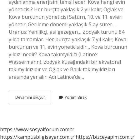
aydınlanma enerjisini temsil eder. Kova hangi evin
yöneticisi? Her burçta yaklaşık 2 yıl kalır; Oğlak ve
Kova burcunun yöneticisi Satürn, 10. ve 11. evleri
yönetir. Gerileme dönemi yaklaşık 5 ay sürer…
Uranüs: Yenilikçi, asi gezegen… Zodyak turunu 84
yılda tamamlar. Her burçta yaklaşık 7 yıl kalır; Kova
burcunun ve 11. evin yöneticisidir… Kova burcunun
yıldızı nedir? Kova takımyıldızı (Latince:
Wassermann), zodyak kuşağındaki bir ekvatoral
takımyıldızıdır ve Oğlak ve Balık takımyıldızları
arasında yer alır. Adı Latince’de…
Kova
Devamını okuyun
Yorum Bırak
Hangi
Gezegen
Yönetiyor
https://www.sosyalforum.com.tr
https://kampusbilgisayar.com.tr
https://bizceyapim.com.tr