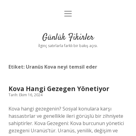
menüyü
Anasayfa
aç
Gizlilik Politikası
Günlük Fikirler
Yasal Uyarı
İlginç satırlarla farklı bir bakış açısı.
Hakkımızda
Etiket:
Uranüs Kova neyi temsil eder
Kova Hangi Gezegen Yönetiyor
Tarih: Ekim 16, 2024
Kova hangi gezegenin? Sosyal konulara karşı
hassastırlar ve genellikle ileri görüşlü bir zihniyete
sahiptirler. Kova Gezegeni: Kova burcunun yönetici
gezegeni Uranüs’tür. Uranüs, yenilik, değişim ve