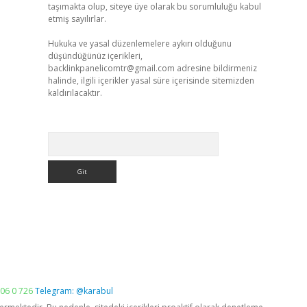
taşımakta olup, siteye üye olarak bu sorumluluğu kabul
etmiş sayılırlar.
Hukuka ve yasal düzenlemelere aykırı olduğunu
düşündüğünüz içerikleri,
backlinkpanelicomtr@gmail.com
adresine bildirmeniz
halinde, ilgili içerikler yasal süre içerisinde sitemizden
kaldırılacaktır.
Arama
06 0 726
Telegram: @karabul