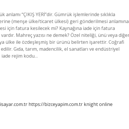
 anlamı “ÇIKIŞ YERİ”dir. Gümrük işlemlerinde sıklıkla
erine (menşe ülke/ticaret ülkesi) geri gönderilmesi anlamına
si için fatura kesilecek mi? Kaynağına iade için fatura
vardır. Mahreç yazısı ne demek? Özel niteliği, ünü veya diğe
a ülke ile özdeşleşmiş bir ürünü belirten işarettir. Coğrafi
edilir. Gıda, tarım, madencilik, el sanatları ve endüstriyel
ce iade rejim kodu…
isayar.com.tr
https://bizceyapim.com.tr
knight online