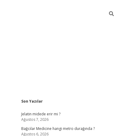
Sidebar
Son Yazılar
vd.casino
Jelatin midede erir mi ?
Ağustos 7, 2026
Bağcılar Medicine hangi metro durağında ?
Ağustos 6, 2026