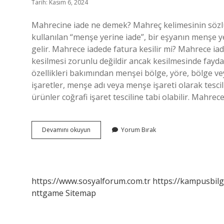
Tarih: Kasım 6, 2024
Mahrecine iade ne demek? Mahreç kelimesinin sözlük
kullanılan “menşe yerine iade”, bir eşyanın menşe y
gelir. Mahrece iadede fatura kesilir mi? Mahrece iade
kesilmesi zorunlu değildir ancak kesilmesinde fayda 
özellikleri bakımından menşei bölge, yöre, bölge vey
işaretler, menşe adı veya menşe işareti olarak tescil 
ürünler coğrafi işaret tesciline tabi olabilir. Mahre
Eşyanın
Devamını okuyun
Yorum Bırak
Mahreci
Nedir
https://www.sosyalforum.com.tr
https://kampusbilg
nttgame
Sitemap