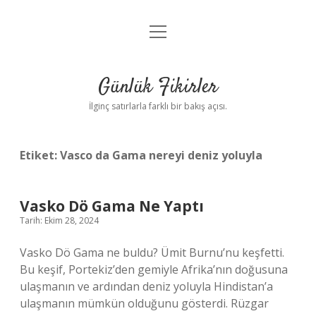
menüyü
Anasayfa
aç
Gizlilik Politikası
Günlük Fikirler
Yasal Uyarı
İlginç satırlarla farklı bir bakış açısı.
Hakkımızda
Etiket:
Vasco da Gama nereyi deniz yoluyla
Vasko Dö Gama Ne Yaptı
Tarih: Ekim 28, 2024
Vasko Dö Gama ne buldu? Ümit Burnu’nu keşfetti.
Bu keşif, Portekiz’den gemiyle Afrika’nın doğusuna
ulaşmanın ve ardından deniz yoluyla Hindistan’a
ulaşmanın mümkün olduğunu gösterdi. Rüzgar