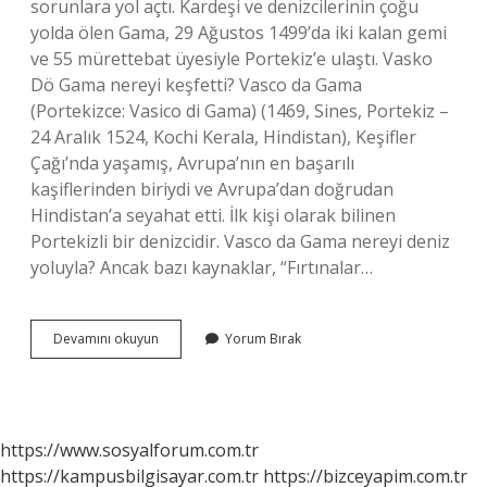
sorunlara yol açtı. Kardeşi ve denizcilerinin çoğu
yolda ölen Gama, 29 Ağustos 1499’da iki kalan gemi
ve 55 mürettebat üyesiyle Portekiz’e ulaştı. Vasko
Dö Gama nereyi keşfetti? Vasco da Gama
(Portekizce: Vasico di Gama) (1469, Sines, Portekiz –
24 Aralık 1524, Kochi Kerala, Hindistan), Keşifler
Çağı’nda yaşamış, Avrupa’nın en başarılı
kaşiflerinden biriydi ve Avrupa’dan doğrudan
Hindistan’a seyahat etti. İlk kişi olarak bilinen
Portekizli bir denizcidir. Vasco da Gama nereyi deniz
yoluyla? Ancak bazı kaynaklar, “Fırtınalar…
Vasko
Devamını okuyun
Yorum Bırak
Dö
Gama
Ne
Yaptı
https://www.sosyalforum.com.tr
https://kampusbilgisayar.com.tr
https://bizceyapim.com.tr