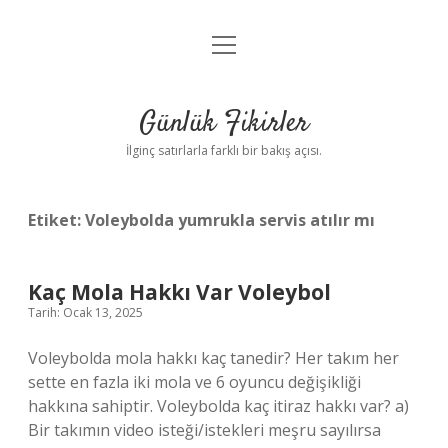
menüyü
Anasayfa
aç
Gizlilik Politikası
Günlük Fikirler
Yasal Uyarı
İlginç satırlarla farklı bir bakış açısı.
Hakkımızda
Etiket:
Voleybolda yumrukla servis atılır mı
Kaç Mola Hakkı Var Voleybol
Tarih: Ocak 13, 2025
Voleybolda mola hakkı kaç tanedir? Her takım her
sette en fazla iki mola ve 6 oyuncu değişikliği
hakkına sahiptir. Voleybolda kaç itiraz hakkı var? a)
Bir takımın video isteği/istekleri meşru sayılırsa