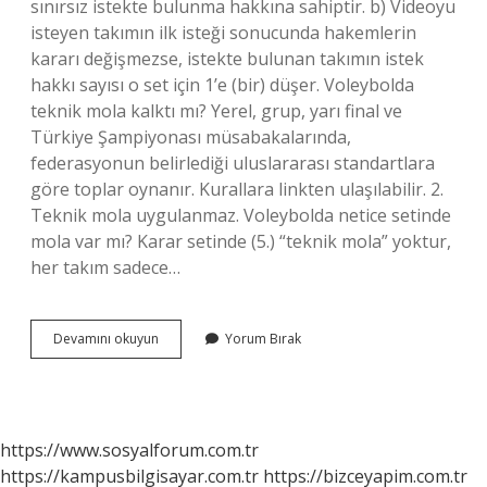
sınırsız istekte bulunma hakkına sahiptir. b) Videoyu
isteyen takımın ilk isteği sonucunda hakemlerin
kararı değişmezse, istekte bulunan takımın istek
hakkı sayısı o set için 1’e (bir) düşer. Voleybolda
teknik mola kalktı mı? Yerel, grup, yarı final ve
Türkiye Şampiyonası müsabakalarında,
federasyonun belirlediği uluslararası standartlara
göre toplar oynanır. Kurallara linkten ulaşılabilir. 2.
Teknik mola uygulanmaz. Voleybolda netice setinde
mola var mı? Karar setinde (5.) “teknik mola” yoktur,
her takım sadece…
Kaç
Devamını okuyun
Yorum Bırak
Mola
Hakkı
Var
Voleybol
https://www.sosyalforum.com.tr
https://kampusbilgisayar.com.tr
https://bizceyapim.com.tr