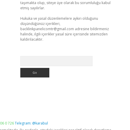
taşımakta olup, siteye üye olarak bu sorumluluğu kabul
etmiş sayılırlar.
Hukuka ve yasal düzenlemelere aykırı olduğunu
düşündüğünüz içerikleri,
backlinkpanelicomtr@gmail.com
adresine bildirmeniz
halinde, ilgili içerikler yasal süre içerisinde sitemizden
kaldırılacaktır.
Arama
06 0 726
Telegram: @karabul