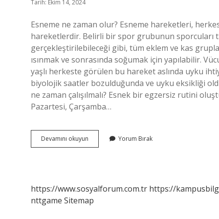
Tarih: Ekim 14, 2024
Esneme ne zaman olur? Esneme hareketleri, herkes 
hareketlerdir. Belirli bir spor grubunun sporcuları t
gerçekleştirilebileceği gibi, tüm eklem ve kas gruplar
ısınmak ve sonrasında soğumak için yapılabilir. Vü
yaşlı herkeste görülen bu hareket aslında uyku ihtiyac
biyolojik saatler bozulduğunda ve uyku eksikliği ol
ne zaman çalışılmalı? Esnek bir egzersiz rutini oluşt
Pazartesi, Çarşamba…
Vücut
Devamını okuyun
Yorum Bırak
Ne
Zaman
Esner
https://www.sosyalforum.com.tr
https://kampusbilg
nttgame
Sitemap