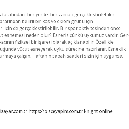
tarafından, her yerde, her zaman gerçekleştirilebilen
arafından belirli bir kas ve eklem grubu için
ı için de gerçekleştirilebilir. Bir spor aktivitesinden önce
cut esnemesi neden olur? Esneriz çünkü uykumuz vardır. Gen
ının fiziksel bir işareti olarak açıklanabilir. Özellikle
duğunda vücut esneyerek uyku sürecine hazırlanır. Esneklik
urmaya çalışın. Haftanın sabah saatleri sizin için uygunsa,
isayar.com.tr
https://bizceyapim.com.tr
knight online