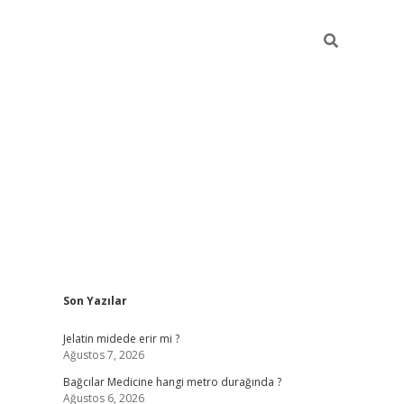
Sidebar
Son Yazılar
vd.casino
Jelatin midede erir mi ?
Ağustos 7, 2026
Bağcılar Medicine hangi metro durağında ?
Ağustos 6, 2026